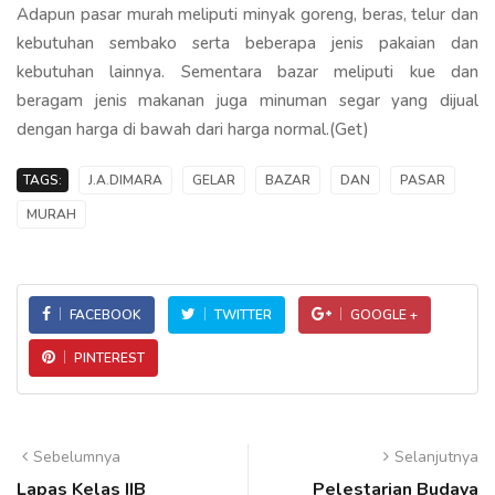
Adapun pasar murah meliputi minyak goreng, beras, telur dan
kebutuhan sembako serta beberapa jenis pakaian dan
kebutuhan lainnya. Sementara bazar meliputi kue dan
beragam jenis makanan juga minuman segar yang dijual
dengan harga di bawah dari harga normal.(Get)
TAGS:
J.A.DIMARA
GELAR
BAZAR
DAN
PASAR
MURAH
FACEBOOK
TWITTER
GOOGLE +
PINTEREST
Sebelumnya
Selanjutnya
Lapas Kelas IIB
Pelestarian Budaya