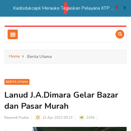
Kadisdukcapil Merauke Tegaskan Pelayana KTP Sesuai SOP
Home
Berita Utama
BERITA UTAMA
Lanud J.A.Dimara Gelar Bazar
dan Pasar Murah
Rayendi Purba
22 Apr 2022 09:23
2294