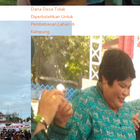
Dana Desa Tidak
Diperbolehkan Untuk
Pembebasan Lahan di
Kampung