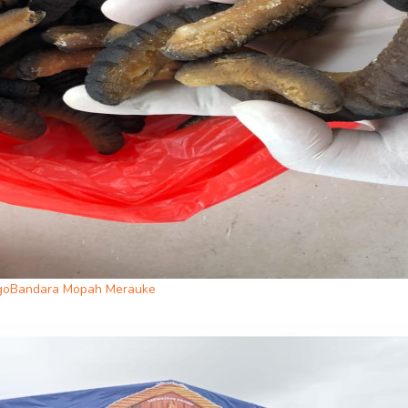
argoBandara Mopah Merauke