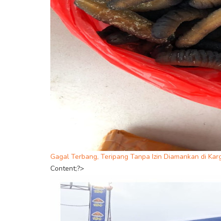
Gagal Terbang, Teripang Tanpa Izin Diamankan di K
Content;?>