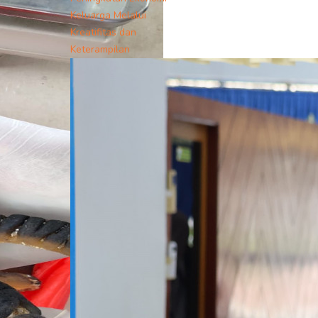
Keluarga Melalui
Kreatifitas dan
Keterampilan