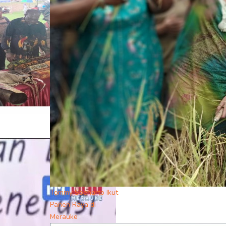
Tommy Soeharto Ikut
Panen Raya di
Merauke