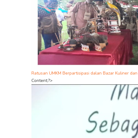
Ratusan UMKM Berpartisipasi dalan Bazar Kuliner d
Content;?>