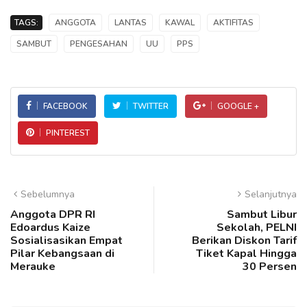
TAGS:
ANGGOTA
LANTAS
KAWAL
AKTIFITAS
SAMBUT
PENGESAHAN
UU
PPS
FACEBOOK
TWITTER
GOOGLE +
PINTEREST
Sebelumnya
Selanjutnya
Anggota DPR RI
Sambut Libur
Edoardus Kaize
Sekolah, PELNI
Sosialisasikan Empat
Berikan Diskon Tarif
Pilar Kebangsaan di
Tiket Kapal Hingga
Merauke
30 Persen