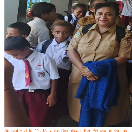
Spesial HUT ke 124 Merauke, Disdukcapil Beri Pelayanan Khusus