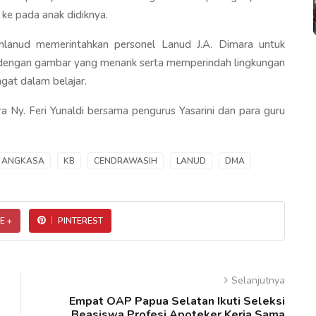
ke pada anak didiknya.
lanud memerintahkan personel Lanud J.A. Dimara untuk
dengan gambar yang menarik serta memperindah lingkungan
gat dalam belajar.
 Ny. Feri Yunaldi bersama pengurus Yasarini dan para guru
ANGKASA
KB
CENDRAWASIH
LANUD
DMA
E +
PINTEREST
Selanjutnya
Empat OAP Papua Selatan Ikuti Seleksi
Beasiswa Profesi Apoteker Kerja Sama