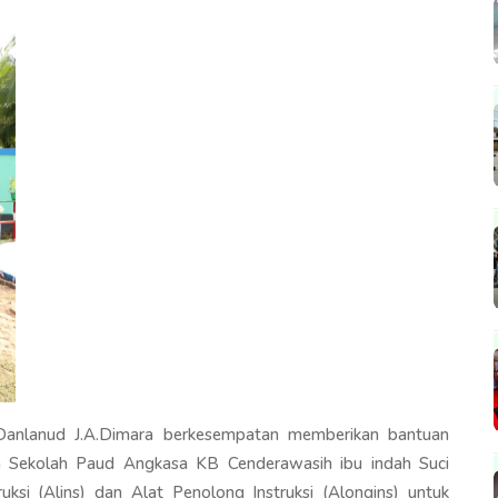
Danlanud J.A.Dimara berkesempatan memberikan bantuan
la Sekolah Paud Angkasa KB Cenderawasih ibu indah Suci
truksi (Alins) dan Alat Penolong Instruksi (Alongins) untuk