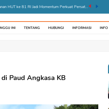
Karnaval Pembangunan HUT ke 81 RI Jadi Momentum Perkuat Persatuan di Merauke
NGGU INI
TENTANG
HUBUNGI
INFORMASI
INFO
 di Paud Angkasa KB