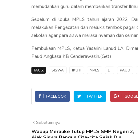
memudahkan guru dalam memberikan transfer Ilmu 
Sebelum di lbuka MPLS tahun ajaran 2022, Dan
melakukan Pengecatan dan melukis tembok pagar 
sekolah agar para siswa merasa nyaman dan seman
Pembukaan MPLS, Ketua Yasarini Lanud J.A. Dimara
Paud Angkasa KB Cenderawasih.(Get)
TAGS:
SISWA
IKUTI
MPLS
DI
PAUD
FACEBOOK
TWITTER
GOOGL
Sebelumnya
Wabup Merauke Tutup MPLS SMP Negeri 2,
Ajak Siswa Bangun Cita-cita Sejak Dini