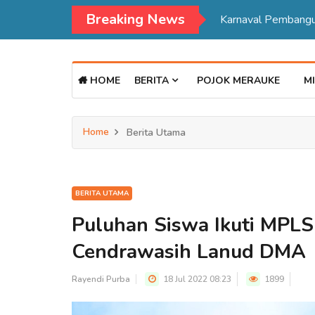
Breaking News
HOME
BERITA
POJOK MERAUKE
MI
Home
Berita Utama
BERITA UTAMA
Puluhan Siswa Ikuti MPLS
Cendrawasih Lanud DMA
Rayendi Purba
18 Jul 2022 08:23
1899