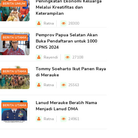
Peningkatan Ekonomi Keluarga
BERITA UMUM
Melalui Kreatifitas dan
Keterampilan
Ratna
28300
Pemprov Papua Selatan Akan
BERITA UTAMA
Buka Pendaftaran untuk 1000
CPNS 2024
Rayendi
27108
Tommy Soeharto Ikut Panen Raya
BERITA UTAMA
di Merauke
Ratna
25563
Lanud Merauke Beralih Nama
BERITA UTAMA
Menjadi Lanud DMA
Ratna
24961