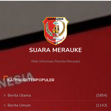
SUARA MERAUKE
Web Informasi Pemda Merauke
KATEGORI TERPOPULER
Berita Utama
(3854)
Berita Umum
(1143)