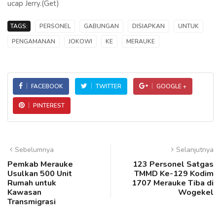
ucap Jerry.(Get)
TAGS:
PERSONEL
GABUNGAN
DISIAPKAN
UNTUK
PENGAMANAN
JOKOWI
KE
MERAUKE
FACEBOOK
TWITTER
GOOGLE +
PINTEREST
Sebelumnya
Selanjutnya
Pemkab Merauke
123 Personel Satgas
Usulkan 500 Unit
TMMD Ke-129 Kodim
Rumah untuk
1707 Merauke Tiba di
Kawasan
Wogekel
Transmigrasi