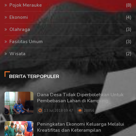
Pojok Merauke
(8)
Ekonomi
(4)
Olahraga
(3)
Fasilitas Umum
(3)
Wisata
(2)
BERITA TERPOPULER
Dana Desa Tidak Diperbolehkan Untuk
Pembebasan Lahan di Kampung
13 Jul 2018 09:47
28856
Peningkatan Ekonomi Keluarga Melalui
Kreatifitas dan Keterampilan