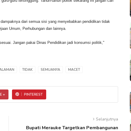
 guru-guru tersinggung. Tahun-tahun politik sekarang ini jangan cari
juga dampaknya dari semua sisi yang menyebabkan pendidikan tidak
ekerjaan Umum, Perhubungan dan lainnya.
suai. Jangan pakai Dinas Pendidikan jadi konsumsi politik,"
ALAMAN
TIDAK
SEMUANYA
MACET
E +
PINTEREST
Selanjutnya
Bupati Merauke Targetkan Pembangunan