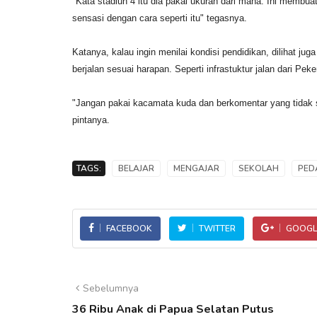
"Kata stadiun 4 itu dia pakai ukuran dari mana. Ini membuat
sensasi dengan cara seperti itu" tegasnya.
Katanya, kalau ingin menilai kondisi pendidikan, dilihat 
berjalan sesuai harapan. Seperti infrastuktur jalan dari P
"Jangan pakai kacamata kuda dan berkomentar yang tidak se
pintanya.
TAGS:
BELAJAR
MENGAJAR
SEKOLAH
PED
FACEBOOK
TWITTER
GOOGL
Sebelumnya
36 Ribu Anak di Papua Selatan Putus