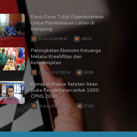
Dana Desa Tidak Diperbolehkan
Untuk Pembebasan Lahan di
Kampung
13 Jul 2018 09:47
28876
Peningkatan Ekonomi Keluarga
Melalui Kreatifitas dan
Keterampilan
13 Nov 2017 09:34
28295
Pemprov Papua Selatan Akan
Buka Pendaftaran untuk 1000
CPNS 2024
16 Aug 2024 20:09
27101