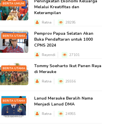
Peningkatan Ekonomi Keluarga
BERITA UMUM
Melalui Kreatifitas dan
Keterampilan
Ratna
28295
Pemprov Papua Selatan Akan
BERITA UTAMA
Buka Pendaftaran untuk 1000
CPNS 2024
Rayendi
27101
Tommy Soeharto Ikut Panen Raya
BERITA UTAMA
di Merauke
Ratna
25556
Lanud Merauke Beralih Nama
BERITA UTAMA
Menjadi Lanud DMA
Ratna
24955