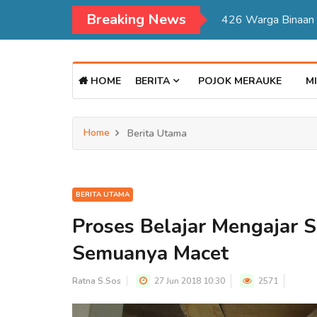
Breaking News
Kadisdukcapil Mer
HOME
BERITA
POJOK MERAUKE
MI
Home
Berita Utama
BERITA UTAMA
Proses Belajar Mengajar 
Semuanya Macet
Ratna S.Sos
27 Jun 2018 10:30
2571