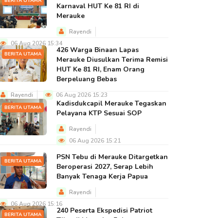
BERITA UTAMA
Karnaval HUT Ke 81 RI di
Merauke
Rayendi
06 Aug 2026 15:34
426 Warga Binaan Lapas
BERITA UTAMA
Merauke Diusulkan Terima Remisi
HUT Ke 81 RI, Enam Orang
Berpeluang Bebas
Rayendi
06 Aug 2026 15:23
Kadisdukcapil Merauke Tegaskan
BERITA UTAMA
Pelayana KTP Sesuai SOP
Rayendi
06 Aug 2026 15:21
PSN Tebu di Merauke Ditargetkan
BERITA UTAMA
Beroperasi 2027, Serap Lebih
Banyak Tenaga Kerja Papua
Rayendi
06 Aug 2026 15:16
240 Peserta Ekspedisi Patriot
BERITA UTAMA