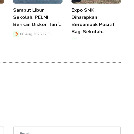
Sambut Libur
Expo SMK
E
Sekolah, PELNI
Diharapkan
M
Berikan Diskon Tarif…
Berdampak Positif
L
Bagi Sekolah…
M
08 Aug 2026 12:51
D
08 Aug 2026 12:51