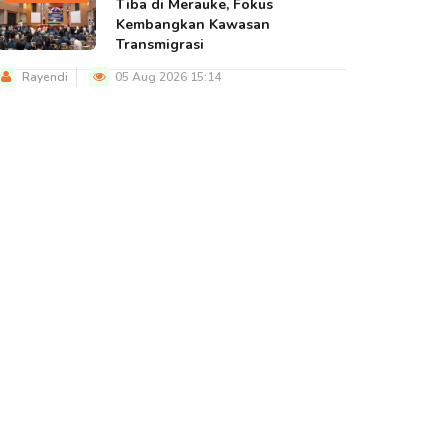
Tiba di Merauke, Fokus
Kembangkan Kawasan
Transmigrasi
Rayendi
05 Aug 2026 15:14
BERITA UTAMA
BERITA UTAMA
BERITA U