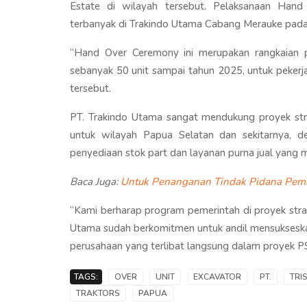
Estate di wilayah tersebut. Pelaksanaan Han
terbanyak di Trakindo Utama Cabang Merauke pada
“Hand Over Ceremony ini merupakan rangkaian p
sebanyak 50 unit sampai tahun 2025, untuk pekerja
tersebut.
PT. Trakindo Utama sangat mendukung proyek str
untuk wilayah Papua Selatan dan sekitarnya, de
penyediaan stok part dan layanan purna jual yang 
Baca Juga:
Untuk Penanganan Tindak Pidana Pemil
“Kami berharap program pemerintah di proyek strat
Utama sudah berkomitmen untuk andil mensuksesk
perusahaan yang terlibat langsung dalam proyek PS
TAGS:
OVER
UNIT
EXCAVATOR
PT.
TRI
TRAKTORS
PAPUA