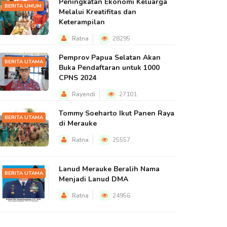
Peningkatan Ekonomi Keluarga
BERITA UMUM
Melalui Kreatifitas dan
Keterampilan
Ratna
28295
Pemprov Papua Selatan Akan
BERITA UTAMA
Buka Pendaftaran untuk 1000
CPNS 2024
Rayendi
27101
Tommy Soeharto Ikut Panen Raya
BERITA UTAMA
di Merauke
Ratna
25557
Lanud Merauke Beralih Nama
BERITA UTAMA
Menjadi Lanud DMA
Ratna
24956