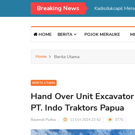
Breaking News
Kadisdukcapil Mer
HOME
BERITA
POJOK MERAUKE
MI
Home
Berita Utama
BERITA UTAMA
Hand Over Unit Excavator 
PT. Indo Traktors Papua
Rayendi Purba
11 Oct 2024 23:42
3776