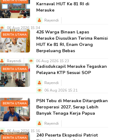
BERITA UTAMA
Karnaval HUT Ke 81 RI di
Merauke
Rayendi
06 Aug 2026 15:34
426 Warga Binaan Lapas
BERITA UTAMA
Merauke Diusulkan Terima Remisi
HUT Ke 81 RI, Enam Orang
Berpeluang Bebas
Rayendi
06 Aug 2026 15:23
Kadisdukcapil Merauke Tegaskan
BERITA UTAMA
Pelayana KTP Sesuai SOP
Rayendi
06 Aug 2026 15:21
PSN Tebu di Merauke Ditargetkan
BERITA UTAMA
Beroperasi 2027, Serap Lebih
Banyak Tenaga Kerja Papua
Rayendi
06 Aug 2026 15:16
240 Peserta Ekspedisi Patriot
BERITA UTAMA