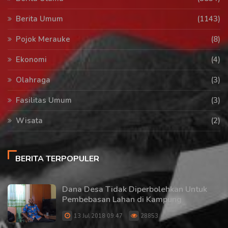
Berita Umum
(1143)
Pojok Merauke
(8)
Ekonomi
(4)
Olahraga
(3)
Fasilitas Umum
(3)
Wisata
(2)
BERITA TERPOPULER
Dana Desa Tidak Diperbolehkan Untuk
Pembebasan Lahan di Kampung
13 Jul 2018 09:47
28853