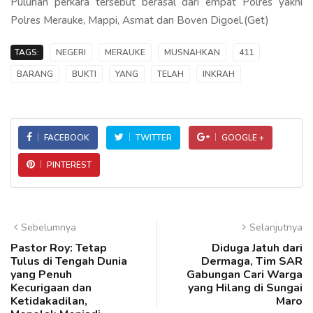
Puluhan perkara tersebut berasal dari empat Polres yakni
Polres Merauke, Mappi, Asmat dan Boven Digoel.(Get)
TAGS:
NEGERI
MERAUKE
MUSNAHKAN
411
BARANG
BUKTI
YANG
TELAH
INKRAH
FACEBOOK
TWITTER
GOOGLE +
PINTEREST
Sebelumnya
Selanjutnya
Pastor Roy: Tetap
Diduga Jatuh dari
Tulus di Tengah Dunia
Dermaga, Tim SAR
yang Penuh
Gabungan Cari Warga
Kecurigaan dan
yang Hilang di Sungai
Ketidakadilan,
Maro