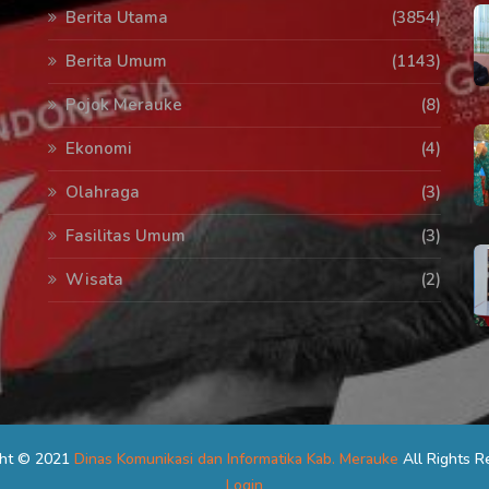
Berita Utama
(3854)
Berita Umum
(1143)
Pojok Merauke
(8)
Ekonomi
(4)
Olahraga
(3)
Fasilitas Umum
(3)
Wisata
(2)
ght © 2021
Dinas Komunikasi dan Informatika Kab. Merauke
All Rights R
Login