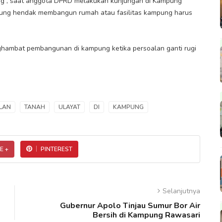
ng , saat anggota DPRD melakukan kunjungan di Kampung
mpung hendak membangun rumah atau fasilitas kampung harus
hambat pembangunan di kampung ketika persoalan ganti rugi
LAN
TANAH
ULAYAT
DI
KAMPUNG
E +
PINTEREST
Selanjutnya
Gubernur Apolo Tinjau Sumur Bor Air
Bersih di Kampung Rawasari