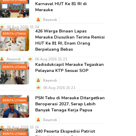
BERITA UTAMA
Karnaval HUT Ke 81 RI di
Merauke
Rayendi
06 Aug 2026 15:34
426 Warga Binaan Lapas
BERITA UTAMA
Merauke Diusulkan Terima Remisi
HUT Ke 81 RI, Enam Orang
Berpeluang Bebas
Rayendi
06 Aug 2026 15:23
Kadisdukcapil Merauke Tegaskan
BERITA UTAMA
Pelayana KTP Sesuai SOP
Rayendi
06 Aug 2026 15:21
PSN Tebu di Merauke Ditargetkan
BERITA UTAMA
Beroperasi 2027, Serap Lebih
Banyak Tenaga Kerja Papua
Rayendi
06 Aug 2026 15:16
240 Peserta Ekspedisi Patriot
BERITA UTAMA