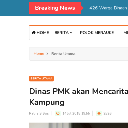
Breaking News
Kadisdukcapil Mer
HOME
BERITA
POJOK MERAUKE
MI
Home
Berita Utama
BERITA UTAMA
Dinas PMK akan Mencarita
Kampung
Ratna S.Sos
14 Jul 2018 19:55
2526