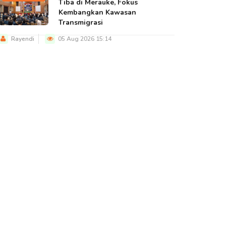
Tiba di Merauke, Fokus
Kembangkan Kawasan
Transmigrasi
Rayendi
05 Aug 2026 15:14
BERITA UTAMA
BERITA UTAMA
BERITA U
upati Apresiasi TNI,
Ketua Marga
Pemprov