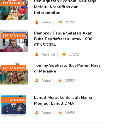
Peningkatan Ekonomi Keluarga
BERITA UMUM
Melalui Kreatifitas dan
Keterampilan
Ratna
28295
Pemprov Papua Selatan Akan
BERITA UTAMA
Buka Pendaftaran untuk 1000
CPNS 2024
Rayendi
27102
Tommy Soeharto Ikut Panen Raya
BERITA UTAMA
di Merauke
Ratna
25557
Lanud Merauke Beralih Nama
BERITA UTAMA
Menjadi Lanud DMA
Ratna
24956