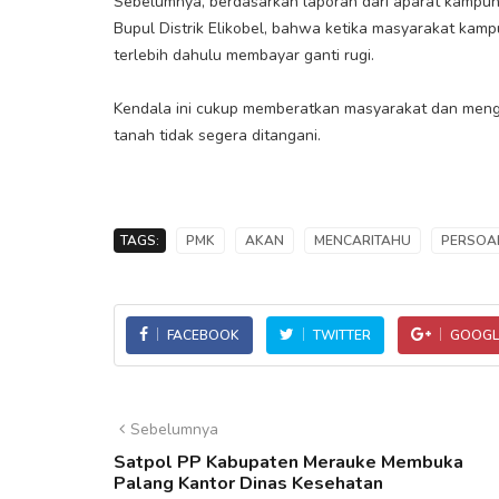
Sebelumnya, berdasarkan laporan dari aparat kampu
Bupul Distrik Elikobel, bahwa ketika masyarakat ka
terlebih dahulu membayar ganti rugi.
Kendala ini cukup memberatkan masyarakat dan meng
tanah tidak segera ditangani.
TAGS:
PMK
AKAN
MENCARITAHU
PERSOA
FACEBOOK
TWITTER
GOOGL
Sebelumnya
Satpol PP Kabupaten Merauke Membuka
Palang Kantor Dinas Kesehatan