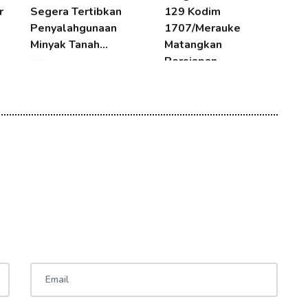
r
Segera Tertibkan
129 Kodim
T
Penyalahgunaan
1707/Merauke
D
Minyak Tanah…
Matangkan
Persiapan…
08 Aug 2026 17:00
08 Aug 2026 17:00