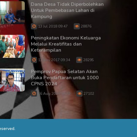
Dana Desa Tidak Diperbolehkan
Untuk Pembebasan Lahan di
Kampung
13 Jul 2018 09:47
28876
Peningkatan Ekonomi Keluarga
Melalui Kreatifitas dan
Keterampilan
13 Nov 2017 09:34
28295
Pemprov Papua Selatan Akan
Buka Pendaftaran untuk 1000
CPNS 2024
16 Aug 2024 20:09
27102
eserved.