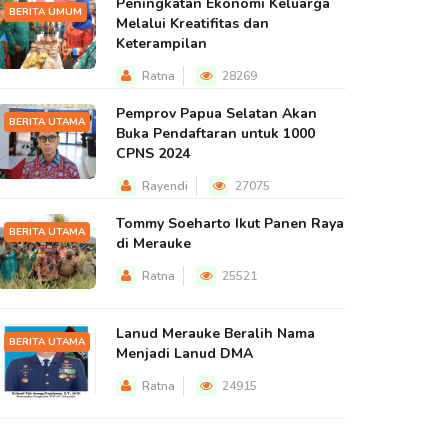
Peningkatan Ekonomi Keluarga
BERITA UMUM
Melalui Kreatifitas dan
Keterampilan
Ratna
28269
Pemprov Papua Selatan Akan
BERITA UTAMA
Buka Pendaftaran untuk 1000
CPNS 2024
Rayendi
27075
Tommy Soeharto Ikut Panen Raya
BERITA UTAMA
di Merauke
Ratna
25521
Lanud Merauke Beralih Nama
BERITA UTAMA
Menjadi Lanud DMA
Ratna
24915