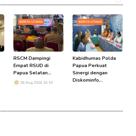
BERITA UTAMA
BERITA UTAMA
RSCM Dampingi
Kabidhumas Polda
P
Empat RSUD di
Papua Perkuat
B
Papua Selatan…
Sinergi dengan
B
Diskominfo…
M
06 Aug 2026 16:10
06 Aug 2026 16:10