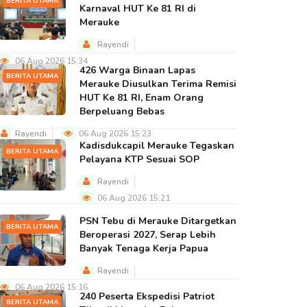
BERITA UTAMA
Karnaval HUT Ke 81 RI di
Merauke
Rayendi
06 Aug 2026 15:34
426 Warga Binaan Lapas
BERITA UTAMA
Merauke Diusulkan Terima Remisi
HUT Ke 81 RI, Enam Orang
Berpeluang Bebas
Rayendi
06 Aug 2026 15:23
Kadisdukcapil Merauke Tegaskan
BERITA UTAMA
Pelayana KTP Sesuai SOP
Rayendi
06 Aug 2026 15:21
PSN Tebu di Merauke Ditargetkan
BERITA UTAMA
Beroperasi 2027, Serap Lebih
Banyak Tenaga Kerja Papua
Rayendi
06 Aug 2026 15:16
240 Peserta Ekspedisi Patriot
BERITA UTAMA