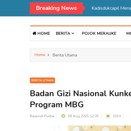
Breaking News
Kadisdukcapil Mer
HOME
BERITA
POJOK MERAUKE
MI
Home
Berita Utama
BERITA UTAMA
Badan Gizi Nasional Kunke
Program MBG
Rayendi Purba
08 Aug 2025 12:35
1024