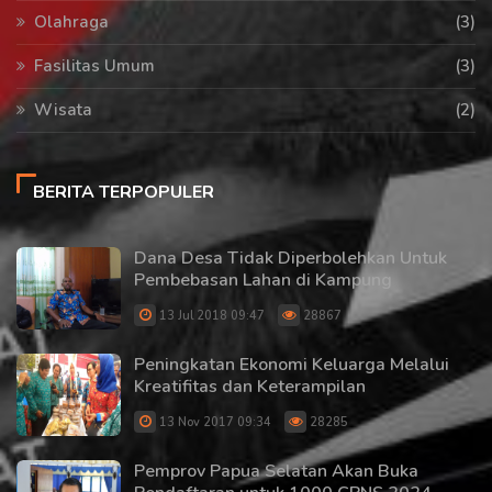
Olahraga
(3)
Fasilitas Umum
(3)
Wisata
(2)
BERITA TERPOPULER
Dana Desa Tidak Diperbolehkan Untuk
Pembebasan Lahan di Kampung
13 Jul 2018 09:47
28867
Peningkatan Ekonomi Keluarga Melalui
Kreatifitas dan Keterampilan
13 Nov 2017 09:34
28285
Pemprov Papua Selatan Akan Buka