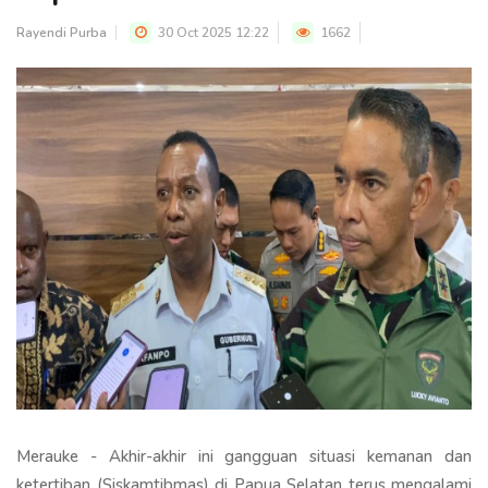
Rayendi Purba
30 Oct 2025 12:22
1662
Merauke - Akhir-akhir ini gangguan situasi kemanan dan
ketertiban (Siskamtibmas) di Papua Selatan terus mengalami