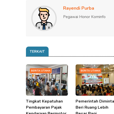
Rayendi Purba
Pegawai Honor Kominfo
TERKAIT
BERITA UTAMA
BERITA UTAMA
Tingkat Kepatuhan
Pemerintah Dimint
Pembayaran Pajak
Beri Ruang Lebih
Kendaraan Bermotor
Besar Bagi…