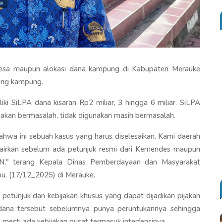
esa maupun alokasi dana kampung di Kabupaten Merauke
ning kampung.
ki SiLPA dana kisaran Rp2 miliar, 3 hingga 6 miliar. SiLPA
unakan bermasalah, tidak digunakan masih bermasalah.
ahwa ini sebuah kasus yang harus diselesaikan. Kami daerah
cairkan sebelum ada petunjuk resmi dari Kemendes maupun
N," terang Kepala Dinas Pemberdayaan dan Masyarakat
, (17/12_2025) di Merauke.
petunjuk dan kebijakan khusus yang dapat dijadikan pijakan
dana tersebut sebelumnya punya peruntukannya sehingga
 mesti ada kebijakan pusat termasuk interfensinya.