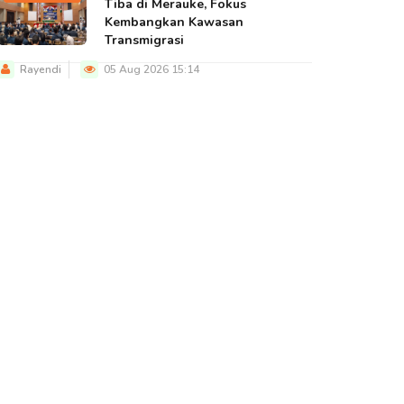
Tiba di Merauke, Fokus
Kembangkan Kawasan
Transmigrasi
Rayendi
05 Aug 2026 15:14
BERITA UTAMA
BERITA UTAMA
BERITA U
atgas TMMD Ke-
Bupati Apresiasi TNI,
Stok Oba
29 Kodim
TMMD ke-129
Sejumla
707/Merauke
Dorong Percepatan…
Merauke 