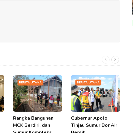
BERITA UTAMA
BERITA UTAMA
a
Rangka Bangunan
Gubernur Apolo
S
MCK Berdiri, dan
Tinjau Sumur Bor Air
1
Sumur Kompleks…
Bersih…
1