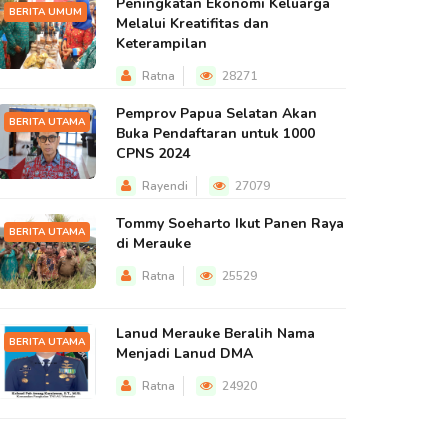
Peningkatan Ekonomi Keluarga
BERITA UMUM
Melalui Kreatifitas dan
Keterampilan
Ratna
28271
Pemprov Papua Selatan Akan
BERITA UTAMA
Buka Pendaftaran untuk 1000
CPNS 2024
Rayendi
27079
Tommy Soeharto Ikut Panen Raya
BERITA UTAMA
di Merauke
Ratna
25529
Lanud Merauke Beralih Nama
BERITA UTAMA
Menjadi Lanud DMA
Ratna
24920