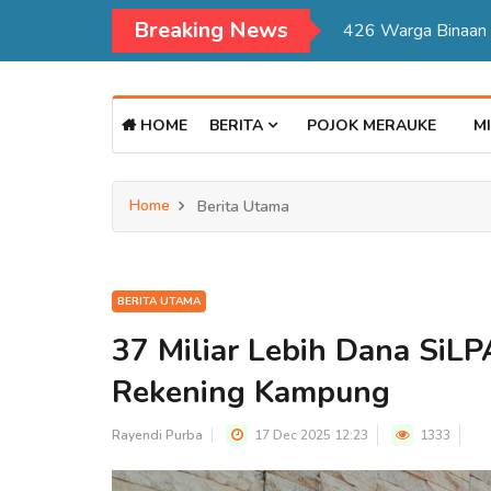
Breaking News
Kadisdukcapil Mer
HOME
BERITA
POJOK MERAUKE
MI
Home
Berita Utama
BERITA UTAMA
37 Miliar Lebih Dana SiL
Rekening Kampung
Rayendi Purba
17 Dec 2025 12:23
1333