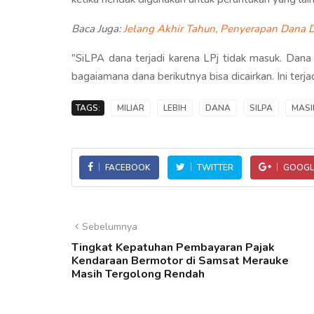
Baca Juga:
Jelang Akhir Tahun, Penyerapan Dana D
"SiLPA dana terjadi karena LPj tidak masuk. Dan
bagaiamana dana berikutnya bisa dicairkan. Ini ter
TAGS:
MILIAR
LEBIH
DANA
SILPA
MASI
FACEBOOK
TWITTER
GOOGL
Sebelumnya
Tingkat Kepatuhan Pembayaran Pajak
Kendaraan Bermotor di Samsat Merauke
Masih Tergolong Rendah