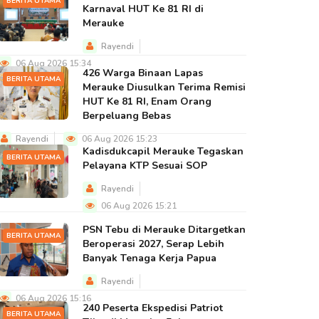
BERITA UTAMA
Karnaval HUT Ke 81 RI di
Merauke
Rayendi
06 Aug 2026 15:34
426 Warga Binaan Lapas
BERITA UTAMA
Merauke Diusulkan Terima Remisi
HUT Ke 81 RI, Enam Orang
Berpeluang Bebas
Rayendi
06 Aug 2026 15:23
Kadisdukcapil Merauke Tegaskan
BERITA UTAMA
Pelayana KTP Sesuai SOP
Rayendi
06 Aug 2026 15:21
PSN Tebu di Merauke Ditargetkan
BERITA UTAMA
Beroperasi 2027, Serap Lebih
Banyak Tenaga Kerja Papua
Rayendi
06 Aug 2026 15:16
240 Peserta Ekspedisi Patriot
BERITA UTAMA