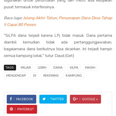
digunakan untuk peruntukan yang lain mesti ada kebijakan
pusat termasuk interfensinya.
Baca Juga:
Jelang Akhir Tahun, Penyerapan Dana Desa Tahap
II Capai 80 Persen
"SiLPA dana terjadi karena LPj tidak masuk. Dana pertama
diambil kemudian tidak ada pertanggungjawaban,
bagaiamana dana berikutnya bisa dicairkan. Ini terjadi hampir
semua kampung lokal," tutur Daud.(Get)
TAGS:
MILIAR
LEBIH
DANA
SILPA
MASIH
MENGENDAP
DI
REKENING
KAMPUNG
FACEBOOK
TWITTER
GOOGLE +
PINTEREST