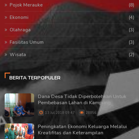
Pojok Merauke
(8)
Ekonomi
(4)
Olahraga
(3)
Fasilitas Umum
(3)
Wisata
(2)
BERITA TERPOPULER
Dana Desa Tidak Diperbolehkan Untuk
Pembebasan Lahan di Kampung
13 Jul 2018 09:47
28856
Peningkatan Ekonomi Keluarga Melalui
Kreatifitas dan Keterampilan