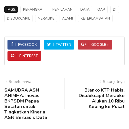
TAGS:
PERANGKAT,
PEMILAHAN
DATA
OAP
DI
DISDUKCAPIL
MERAUKE
ALAMI
KETERLAMBATAN
FACEBOOK
TWITTER
GOOGLE +
PINTEREST
Sebelumnya
Selanjutnya
SAMUDRA ASN
Blanko KTP Habis,
ANIMHA: Inovasi
Disdukcapil Merauke
BKPSDM Papua
Ajukan 10 Ribu
Selatan untuk
Keping ke Pusat
Tingkatkan Kinerja
ASN Berbasis Data