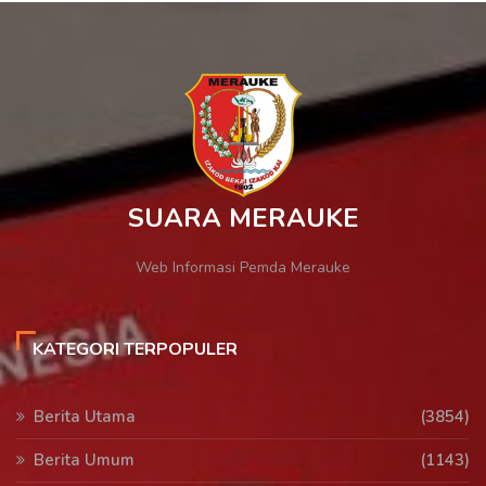
SUARA MERAUKE
Web Informasi Pemda Merauke
KATEGORI TERPOPULER
Berita Utama
(3854)
Berita Umum
(1143)