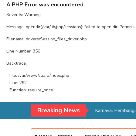
A PHP Error was encountered
Severity: Warning
Message: opendir(/var/lib/php/sessions): failed to open dir: Permiss
Filename: drivers/Session_files_driver.php
Line Number: 356
Backtrace:
File: /var/www/suara/index.php
Line: 292
Function: require_once
Breaking News