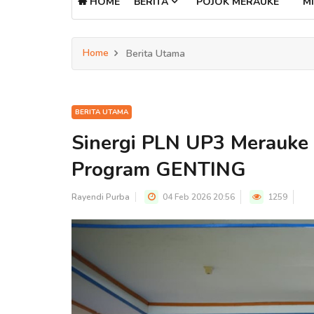
HOME
BERITA
POJOK MERAUKE
MI
Home
Berita Utama
BERITA UTAMA
Sinergi PLN UP3 Merauke
Program GENTING
Rayendi Purba
04 Feb 2026 20:56
1259