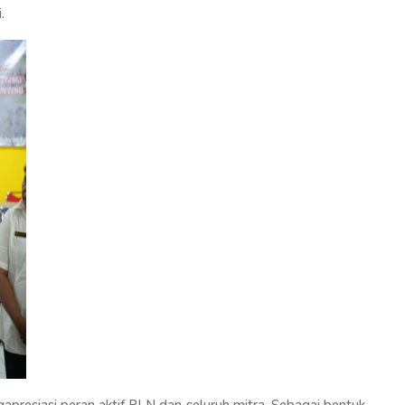
.
presiasi peran aktif PLN dan seluruh mitra. Sebagai bentuk