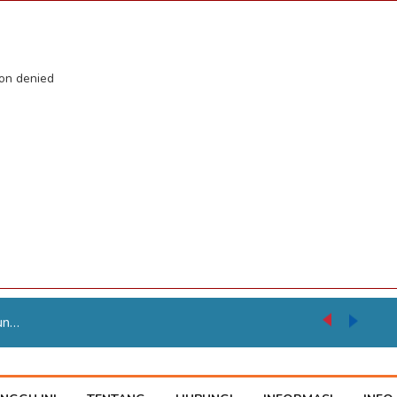
ion denied
Karnaval Pembangunan HUT ke 81 RI Jadi Momentum Perkuat Persatuan di Merauke