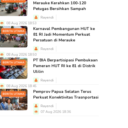
Merauke Kerahkan 100-120
Petugas Bersihkan Sampah
Rayendi
08 Aug 2026 18:53
Karnaval Pembangunan HUT ke
BERITA UTAMA
81 RI Jadi Momentum Perkuat
Persatuan di Merauke
Rayendi
08 Aug 2026 18:50
PT BIA Berpartisipasi Pembukaan
BERITA UTAMA
Pameran HUT RI ke 81 di Distrik
Ulilin
Rayendi
08 Aug 2026 18:45
Pemprov Papua Selatan Terus
BERITA UTAMA
Perkuat Konektivitas Trasnportasi
Rayendi
07 Aug 2026 18:36