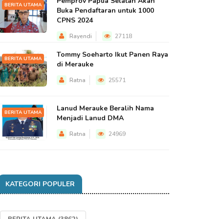
Pemprov Papua Selatan Akan
BERITA UTAMA
Buka Pendaftaran untuk 1000
CPNS 2024
Rayendi
27118
Tommy Soeharto Ikut Panen Raya
BERITA UTAMA
di Merauke
Ratna
25571
Lanud Merauke Beralih Nama
BERITA UTAMA
Menjadi Lanud DMA
Ratna
24969
KATEGORI POPULER