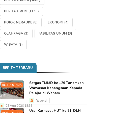
BERITA UTAMA
(3862)
BERITA UMUM
(1143)
POJOK MERAUKE
(8)
EKONOMI
(4)
OLAHRAGA
(3)
FASILITAS UMUM
(3)
WISATA
(2)
BERITA TERBARU
Satgas TMMD ke 129 Tanamkan
BERITA UTAMA
Wawasan Kebangsaan Kepada
Pelajar di Wanam
Rayendi
08 Aug 2026 18:56
Usai Karnaval HUT ke 81, DLH
BERITA UTAMA