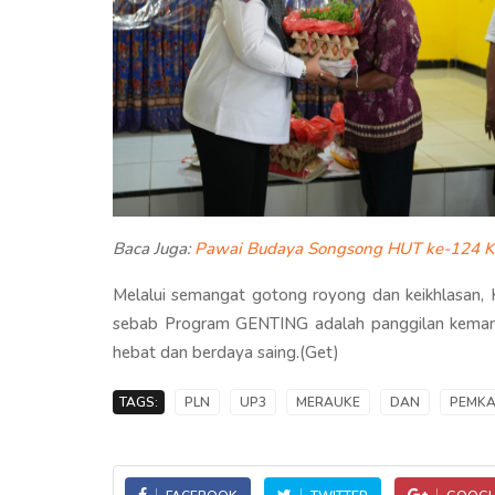
Baca Juga:
Pawai Budaya Songsong HUT ke-124 Ko
Melalui semangat gotong royong dan keikhlasan, 
sebab Program GENTING adalah panggilan keman
hebat dan berdaya saing.(Get)
TAGS:
PLN
UP3
MERAUKE
DAN
PEMK