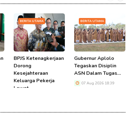
BERITA UTAMA
BERITA UTAMA
an
BPJS Ketenagkerjaan
Gubernur Aplolo
B
Dorong
Tegaskan Disiplin
K
Kesejahteraan
ASN Dalam Tugas…
S
Keluarga Pekerja
P
07 Aug 2026 18:39
Lewat…
P
07 Aug 2026 18:39