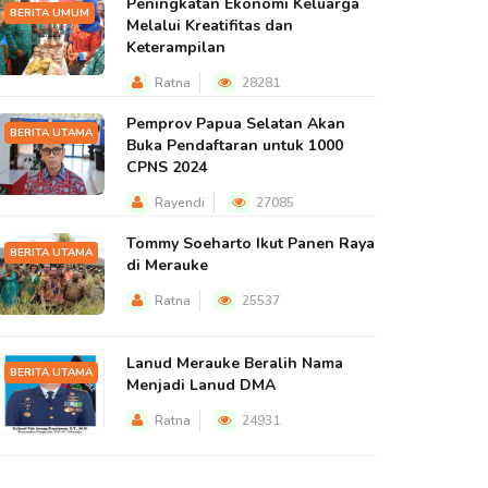
Peningkatan Ekonomi Keluarga
BERITA UMUM
Melalui Kreatifitas dan
Keterampilan
Ratna
28281
Pemprov Papua Selatan Akan
BERITA UTAMA
Buka Pendaftaran untuk 1000
CPNS 2024
Rayendi
27085
Tommy Soeharto Ikut Panen Raya
BERITA UTAMA
di Merauke
Ratna
25537
Lanud Merauke Beralih Nama
BERITA UTAMA
Menjadi Lanud DMA
Ratna
24931