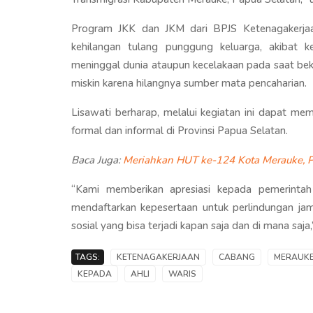
Program JKK dan JKM dari BPJS Ketenagakerjaan
kehilangan tulang punggung keluarga, akibat 
meninggal dunia ataupun kecelakaan pada saat bek
miskin karena hilangnya sumber mata pencaharian.
Lisawati berharap, melalui kegiatan ini dapat me
formal dan informal di Provinsi Papua Selatan.
Baca Juga:
Meriahkan HUT ke-124 Kota Merauke, 
“Kami memberikan apresiasi kepada pemerinta
mendaftarkan kepesertaan untuk perlindungan jamin
sosial yang bisa terjadi kapan saja dan di mana saja,
TAGS:
KETENAGAKERJAAN
CABANG
MERAUK
KEPADA
AHLI
WARIS