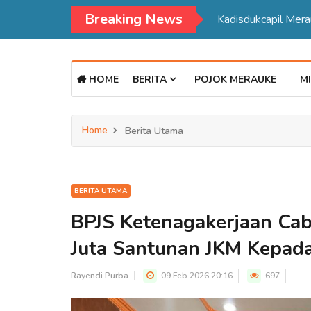
Breaking News
Kadisdukcapil Mer
HOME
BERITA
POJOK MERAUKE
MI
Home
Berita Utama
BERITA UTAMA
BPJS Ketenagakerjaan Ca
Juta Santunan JKM Kepada
Rayendi Purba
09 Feb 2026 20:16
697