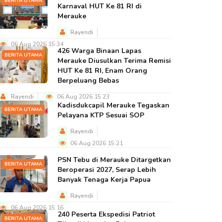
BERITA UTAMA
Karnaval HUT Ke 81 RI di
Merauke
Rayendi
06 Aug 2026 15:34
426 Warga Binaan Lapas
BERITA UTAMA
Merauke Diusulkan Terima Remisi
HUT Ke 81 RI, Enam Orang
Berpeluang Bebas
Rayendi
06 Aug 2026 15:23
Kadisdukcapil Merauke Tegaskan
BERITA UTAMA
Pelayana KTP Sesuai SOP
Rayendi
06 Aug 2026 15:21
PSN Tebu di Merauke Ditargetkan
BERITA UTAMA
Beroperasi 2027, Serap Lebih
Banyak Tenaga Kerja Papua
Rayendi
06 Aug 2026 15:16
240 Peserta Ekspedisi Patriot
BERITA UTAMA