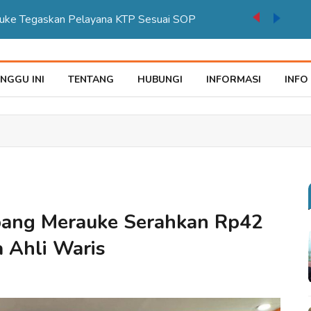
auke Tegaskan Pelayana KTP Sesuai SOP
NGGU INI
TENTANG
HUBUNGI
INFORMASI
INFO
bang Merauke Serahkan Rp42
 Ahli Waris