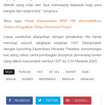
daerah yang maju dan bisa menunjang kejayaan bagi para
bangsa dan negara kita,” tutupnya.
Baca Juga:
Meski Kepesertaan BPJS PBI Dinonaktifkan,
Faskes Diingatkan Tetap Menerima Pasien
Lepas sambutan dilanjutkan dengan penabuhan tifa tanda
menutup seluruh rabgkaian kegiatan HUT. Dilanjutakan
dengan launching Sayembara Merauke Paradise, pemotongan
kue ulang tahun, serta pembagian doorprize pemenang lomba
yang diikuti masyarakat sambut HUT ke-124 Merauke.(Get)
TAGS:
PUNCAK
HUT
KE-124,
BUPATI
AJAK
SEMUA
ELEMEN
BERSINERGI
BANGUN
MERAUKE
FACEBOOK
TWITTER
GOOGLE +