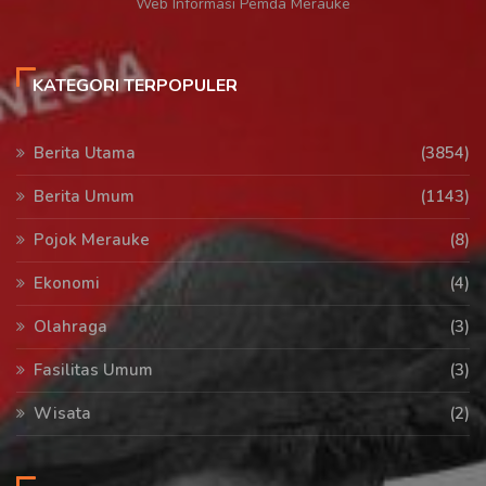
Web Informasi Pemda Merauke
KATEGORI TERPOPULER
Berita Utama
(3854)
Berita Umum
(1143)
Pojok Merauke
(8)
Ekonomi
(4)
Olahraga
(3)
Fasilitas Umum
(3)
Wisata
(2)