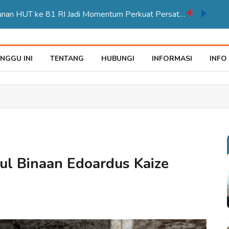
Karnaval Pembangunan HUT ke 81 RI Jadi Momentum Perkuat Persatuan di Merauke
NGGU INI
TENTANG
HUBUNGI
INFORMASI
INFO
ul Binaan Edoardus Kaize