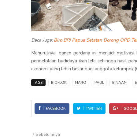
Baca Juga:
Biro BPJ Papua Selatan Dorong OPD T
Menurutnya, panen perdana ini menjadi motivasi
pengelolaan budidaya ikan lele sehingga hasil p
ekonomi yang lebih besar bagi anggota kelompok.(
TAGS:
BIOFLOK
MARO
PAUL
BINAAN
FACEBOOK
TWITTER
GOOGL
Sebelumnya