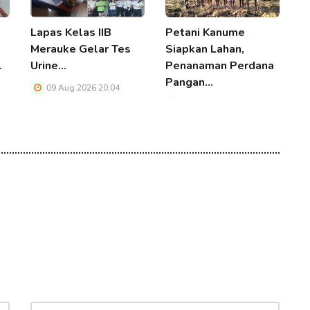
Lapas Kelas IIB
Petani Kanume
N
Merauke Gelar Tes
Siapkan Lahan,
D
…
Urine…
Penanaman Perdana
P
Pangan…
B
09 Aug 2026 20:04
09 Aug 2026 20:04