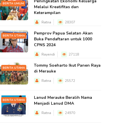
Peningkatan Ekonomi Keluarga
BERITA UMUM
Melalui Kreatifitas dan
Keterampilan
Ratna
28307
Pemprov Papua Selatan Akan
BERITA UTAMA
Buka Pendaftaran untuk 1000
CPNS 2024
Rayendi
27118
Tommy Soeharto Ikut Panen Raya
BERITA UTAMA
di Merauke
Ratna
25572
Lanud Merauke Beralih Nama
BERITA UTAMA
Menjadi Lanud DMA
Ratna
24970