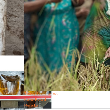
Tommy Soeharto Ikut
Panen Raya di
Merauke