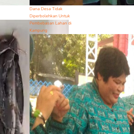
Dana Desa Tidak
Diperbolehkan Untuk
Pembebasan Lahan di
Kampung