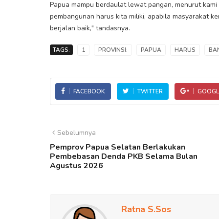
Papua mampu berdaulat lewat pangan, menurut kami s
pembangunan harus kita miliki, apabila masyarakat 
berjalan baik," tandasnya.
TAGS:
1
PROVINSI:
PAPUA
HARUS
BAN
FACEBOOK
TWITTER
GOOGL
Sebelumnya
Pemprov Papua Selatan Berlakukan
Pembebasan Denda PKB Selama Bulan
Agustus 2026
Ratna S.Sos