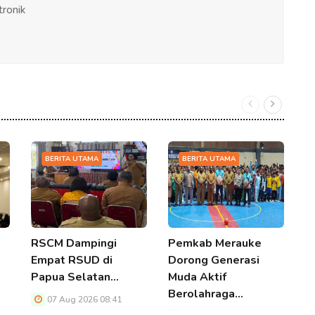
tronik
BERITA UTAMA
BERITA UTAMA
RSCM Dampingi
Pemkab Merauke
K
Empat RSUD di
Dorong Generasi
P
Papua Selatan…
Muda Aktif
S
Berolahraga…
D
07 Aug 2026 08:41