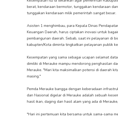
Kesempatan itu ia tekankan agar pemerintah Kabupaten
berat, kendaraan bermotor, tunggakan kendaraan dan 
tunggakan kendaraan milik pemerintah sangat besar.
Asisten 1 menghimbau, para Kepala Dinas Pendapata
Keuangan Daerah, harus ciptakan inovasi untuk ba
pembangunan daerah. Sebab, saat ini pelayanan di bi
kabupten/Kota diminta tingkatkan pelayanan publik k
Kesempatan yang sama sebagai ucapan selamat datan
dimiliki di Merauke mampu mendorong penghasilan 
Merauke. "Mari kita maksimalkan potensi di daerah ki
masing."
Pemda Merauke bangga dengan keberadaan infrastruktur
dan Nasional digelar di Merauke adalah sebuah kes
hasil ikan, daging dan hasil alam yang ada di Merauke
"Hari ini pertemuan kita bersama untuk sama-sama me