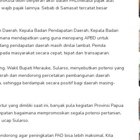
/Kota lebih berperan aktif dalam PAD,melalui pajak alat
wajib pajak lainnya. Sebab di Samasat tercatat besar
n Daerah, Kepala Badan Pendapatan Daerah, Kepala Badan
gaimana mendapatkan uang guna menopang APBD untuk
dang pendapatan daerah masih dinilai lambat. Pemda
epada masyarakat secara cepat, tepat dan transaparan.
g, Wakil Bupati Merauke, Sularso, menyebutkan potensi yang
daerah dan mendorong percetakan pembangunan daerah
ta, sehingga berdampak secara positif bagi daerah masing-
 yang dimiliki saat ini, banyak pula kegiatan Provinsi Papua
empatan bagaimana mempromosikan segala potensi pertanian,
, ucap Sularso.
ndorong agar peningkatan PAD bisa lebih maksimal. Kita