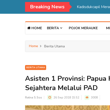
Breaking News
Kadisdukcapil Mer
HOME
BERITA
POJOK MERAUKE
MI
Home
Berita Utama
BERITA UTAMA
Asisten 1 Provinsi: Papua 
Sejahtera Melalui PAD
Ratna S.Sos
26 Sep 2018 15:52
3008