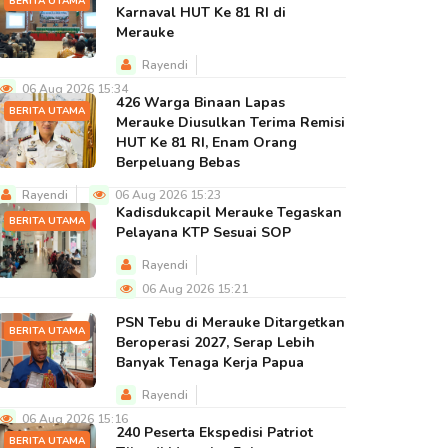
BERITA UTAMA
Karnaval HUT Ke 81 RI di
Merauke
Rayendi
06 Aug 2026 15:34
426 Warga Binaan Lapas
BERITA UTAMA
Merauke Diusulkan Terima Remisi
HUT Ke 81 RI, Enam Orang
Berpeluang Bebas
Rayendi
06 Aug 2026 15:23
Kadisdukcapil Merauke Tegaskan
BERITA UTAMA
Pelayana KTP Sesuai SOP
Rayendi
06 Aug 2026 15:21
PSN Tebu di Merauke Ditargetkan
BERITA UTAMA
Beroperasi 2027, Serap Lebih
Banyak Tenaga Kerja Papua
Rayendi
06 Aug 2026 15:16
240 Peserta Ekspedisi Patriot
BERITA UTAMA