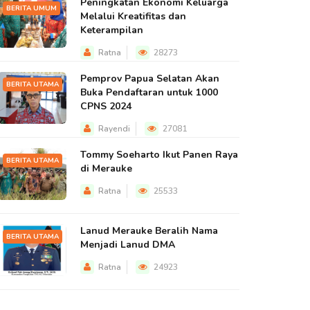
Peningkatan Ekonomi Keluarga
BERITA UMUM
Melalui Kreatifitas dan
Keterampilan
Ratna
28273
Pemprov Papua Selatan Akan
BERITA UTAMA
Buka Pendaftaran untuk 1000
CPNS 2024
Rayendi
27081
Tommy Soeharto Ikut Panen Raya
BERITA UTAMA
di Merauke
Ratna
25533
Lanud Merauke Beralih Nama
BERITA UTAMA
Menjadi Lanud DMA
Ratna
24923