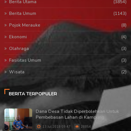
Berita Utama
(3854)
Berita Umum
(1143)
Pojok Merauke
(8)
Ekonomi
(4)
Olahraga
(3)
Fasilitas Umum
(3)
Wisata
(2)
BERITA TERPOPULER
Dana Desa Tidak Diperbolehkan Untuk
Pembebasan Lahan di Kampung
13 Jul 2018 09:47
28854