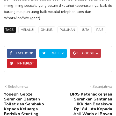
imimg-iming sesuatu yang belum diketahui kebenarannya, baik itu
barang maupun uang baik melalui telephon, sms dan
WhatsApp/WA.(geet)
TAGS:
MELALUI
ONLINE,
PULUHAN
JUTA
RAIB
FACEBOOK
TWITTER
GOOGLE +
PINTEREST
Sebelumnya
Selanjutnya
Yoseph Gebze
BPJS Ketenagkerjaan
Serahkan Bantuan
Serahkan Santunan
Toilet dan Sembako
JKK dan Beasiswa
Kepada Keluarga
Rp184 Juta Kepada
Berisiko Stunting
Ahli Waris di Boven