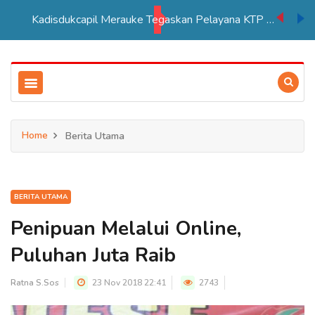
Kadisdukcapil Merauke Tegaskan Pelayana KTP Sesuai SOP
Home
Berita Utama
BERITA UTAMA
Penipuan Melalui Online,
Puluhan Juta Raib
Ratna S.Sos
23 Nov 2018 22:41
2743