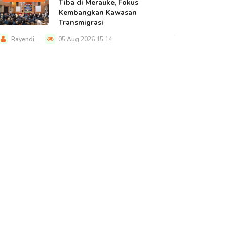
Tiba di Merauke, Fokus
Kembangkan Kawasan
Transmigrasi
Rayendi
05 Aug 2026 15:14
BERITA UTAMA
BERITA UTAMA
BERITA U