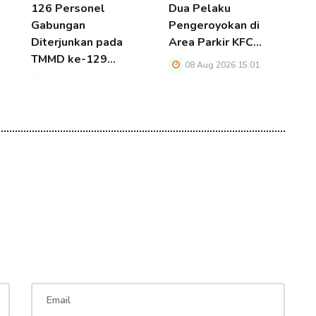
126 Personel
Dua Pelaku
B
Gabungan
Pengeroyokan di
K
Diterjunkan pada
Area Parkir KFC…
S
TMMD ke-129…
P
08 Aug 2026 15:01
P
08 Aug 2026 15:01