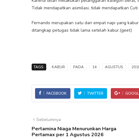
Karena telah melakukan pelanggaran kategori berat, s
Tidak mendapatkan asimilasi, tidak mendapatkan Cuti
Fernando merupakan satu dari empat napi yang kabur
ditangkap petugas tidak lama setelah kabur.(geet)
TAGS:
KABUR
PADA
14
AGUSTUS
201
FACEBOOK
TWITTER
GOOGL
Sebelumnya
Pertamina Niaga Menurunkan Harga
Pertamax per 1 Agustus 2026