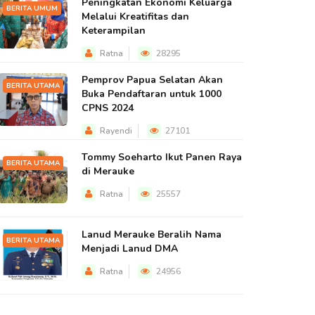
Peningkatan Ekonomi Keluarga
BERITA UMUM
Melalui Kreatifitas dan
Keterampilan
Ratna
28295
Pemprov Papua Selatan Akan
BERITA UTAMA
Buka Pendaftaran untuk 1000
CPNS 2024
Rayendi
27101
Tommy Soeharto Ikut Panen Raya
BERITA UTAMA
di Merauke
Ratna
25557
Lanud Merauke Beralih Nama
BERITA UTAMA
Menjadi Lanud DMA
Ratna
24956