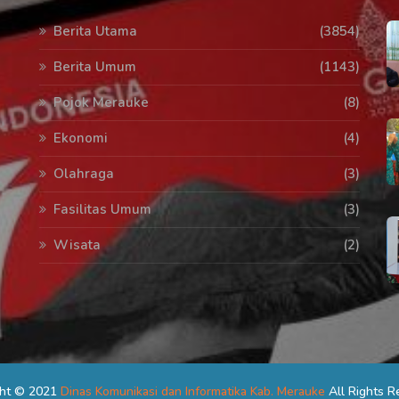
Berita Utama
(3854)
Berita Umum
(1143)
Pojok Merauke
(8)
Ekonomi
(4)
Olahraga
(3)
Fasilitas Umum
(3)
Wisata
(2)
ght © 2021
Dinas Komunikasi dan Informatika Kab. Merauke
All Rights R