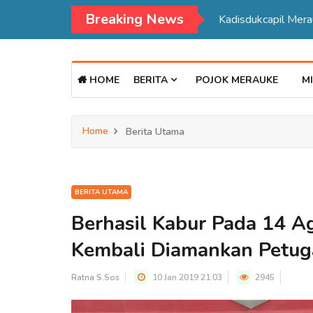
Breaking News
Kadisdukcapil Mer
HOME
BERITA
POJOK MERAUKE
MI
Home
Berita Utama
BERITA UTAMA
Berhasil Kabur Pada 14 A
Kembali Diamankan Petug
Ratna S.Sos
10 Jan 2019 21:03
2945