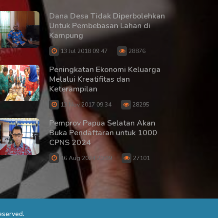
Dana Desa Tidak Diperbolehkan
Untuk Pembebasan Lahan di
Kampung
13 Jul 2018 09:47
28876
Peningkatan Ekonomi Keluarga
Melalui Kreatifitas dan
Keterampilan
13 Nov 2017 09:34
28295
Pemprov Papua Selatan Akan
Buka Pendaftaran untuk 1000
CPNS 2024
16 Aug 2024 20:09
27101
eserved.