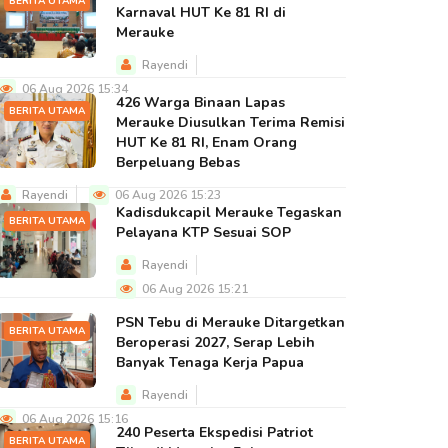
BERITA UTAMA
Karnaval HUT Ke 81 RI di
Merauke
Rayendi
06 Aug 2026 15:34
426 Warga Binaan Lapas
BERITA UTAMA
Merauke Diusulkan Terima Remisi
HUT Ke 81 RI, Enam Orang
Berpeluang Bebas
Rayendi
06 Aug 2026 15:23
Kadisdukcapil Merauke Tegaskan
BERITA UTAMA
Pelayana KTP Sesuai SOP
Rayendi
06 Aug 2026 15:21
PSN Tebu di Merauke Ditargetkan
BERITA UTAMA
Beroperasi 2027, Serap Lebih
Banyak Tenaga Kerja Papua
Rayendi
06 Aug 2026 15:16
240 Peserta Ekspedisi Patriot
BERITA UTAMA