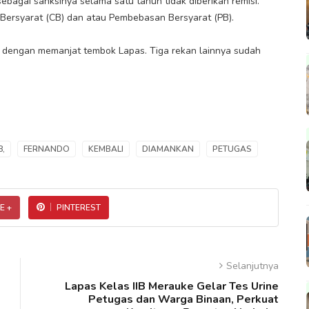
ebagai sanksinya selama satu tahun tidak diberikan remisi.
 Bersyarat (CB) dan atau Pembebasan Bersyarat (PB).
 dengan memanjat tembok Lapas. Tiga rekan lainnya sudah
8,
FERNANDO
KEMBALI
DIAMANKAN
PETUGAS
E +
PINTEREST
Selanjutnya
Lapas Kelas IIB Merauke Gelar Tes Urine
Petugas dan Warga Binaan, Perkuat