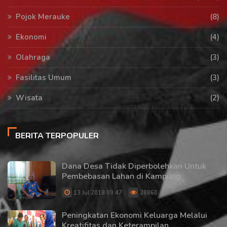
Pojok Merauke
(8)
Ekonomi
(4)
Olahraga
(3)
Fasilitas Umum
(3)
Wisata
(2)
BERITA TERPOPULER
Dana Desa Tidak Diperbolehkan Untuk
Pembebasan Lahan di Kampung
13 Jul 2018 09:47
28860
Peningkatan Ekonomi Keluarga Melalui
Kreatifitas dan Keterampilan