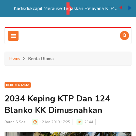
Kadisdukcapil Merauke Tegaskan Pelayana KTP Sesuai SOP
Home
Berita Utama
BERITA UTAMA
2034 Keping KTP Dan 124
Blanko KK Dimusnahkan
Ratna S.Sos
12 Jan 2019 17:25
2544