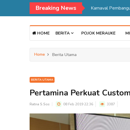
Breaking News
HOME
BERITA
POJOK MERAUKE
MI
Home
Berita Utama
BERITA UTAMA
Pertamina Perkuat Custo
Ratna S.Sos
08 Feb 2019 22:36
3387