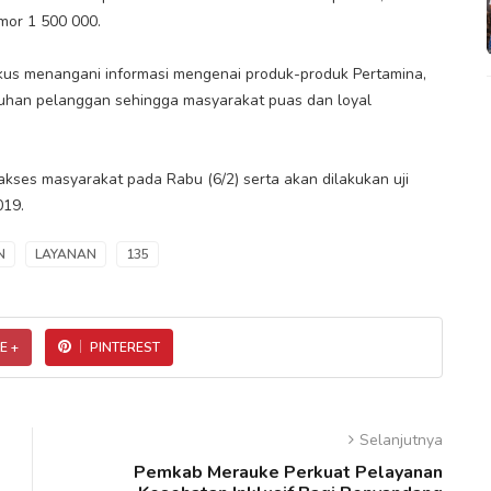
mor 1 500 000.
us menangani informasi mengenai produk-produk Pertamina,
uhan pelanggan sehingga masyarakat puas dan loyal
akses masyarakat pada Rabu (6/2) serta akan dilakukan uji
019.
N
LAYANAN
135
E +
PINTEREST
Selanjutnya
Pemkab Merauke Perkuat Pelayanan