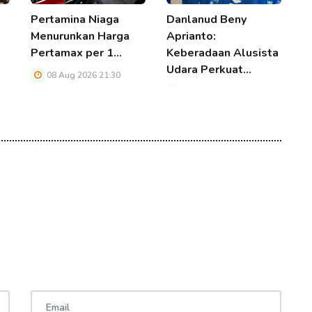
Pertamina Niaga
Danlanud Beny
R
Menurunkan Harga
Aprianto:
E
Pertamax per 1…
Keberadaan Alusista
P
Udara Perkuat…
08 Aug 2026 21:30
08 Aug 2026 21:30