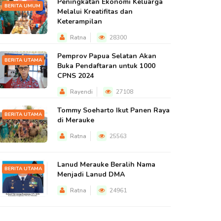
Peningkatan Ekonomi Keluarga
BERITA UMUM
Melalui Kreatifitas dan
Keterampilan
Ratna
28300
Pemprov Papua Selatan Akan
BERITA UTAMA
Buka Pendaftaran untuk 1000
CPNS 2024
Rayendi
27108
Tommy Soeharto Ikut Panen Raya
BERITA UTAMA
di Merauke
Ratna
25563
Lanud Merauke Beralih Nama
BERITA UTAMA
Menjadi Lanud DMA
Ratna
24961