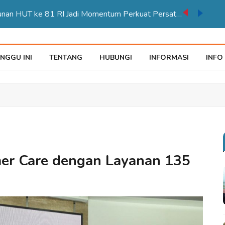
Karnaval Pembangunan HUT ke 81 RI Jadi Momentum Perkuat Persatuan di Merauke
NGGU INI
TENTANG
HUBUNGI
INFORMASI
INFO
mer Care dengan Layanan 135