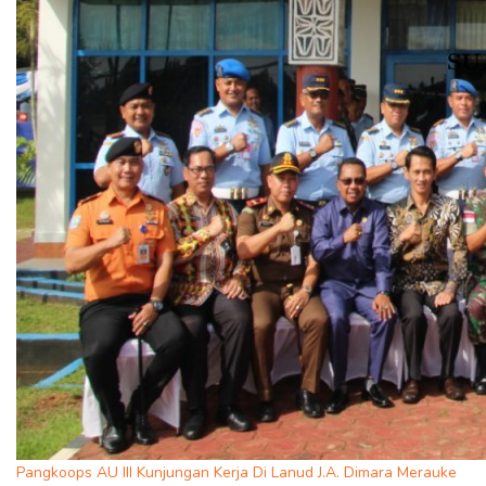
Pangkoops AU III Kunjungan Kerja Di Lanud J.A. Dimara Merauke