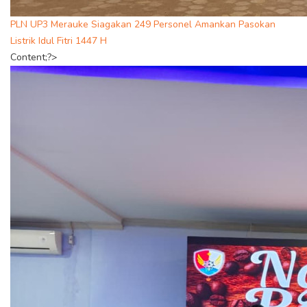
PLN UP3 Merauke Siagakan 249 Personel Amankan Pasokan
Listrik Idul Fitri 1447 H
Content;?>