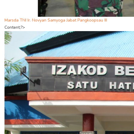
Marsda TNI Ir. Novyan Samyoga Jabat Pangkoopsau III
Content;?>