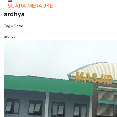
Toggle navigation
SUARA MERAUKE
ardhya
Tag » Detail
ardhya