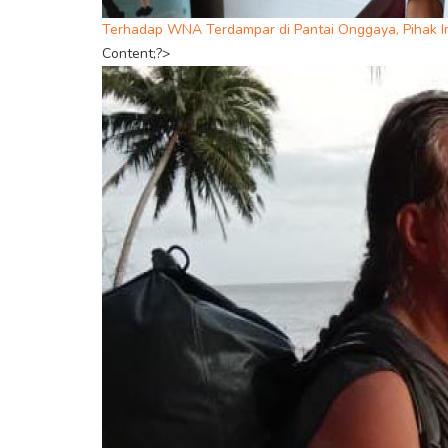
Terhadap WNA Terdampar di Pantai Onggaya, Pihak Im
Content;?>