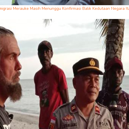
igrasi Merauke Masih Menunggu Konfirmasi Balik Kedutaan Negara Ita