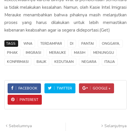
ia tidak melakukan kesalahan. Namun, oleh Kasie Intel Imigrasi
Merauke menambahkan bahwa pihaknya masih melanjutkan
proses yang harus dilakukan untuk lebih memastikan
kebenaran keabsahan agar ia segera dideportasi.(Get)
TAGS:
WNA
TERDAMPAR
DI
PANTAI
ONGGAYA,
PIHAK
IMIGRASI
MERAUKE
MASIH
MENUNGGU
KONFIRMASI
BALIK
KEDUTAAN
NEGARA
ITALIA
FACEBOOK
TWITTER
GOOGLE +
PINTEREST
Sebelumnya
Selanjutnya