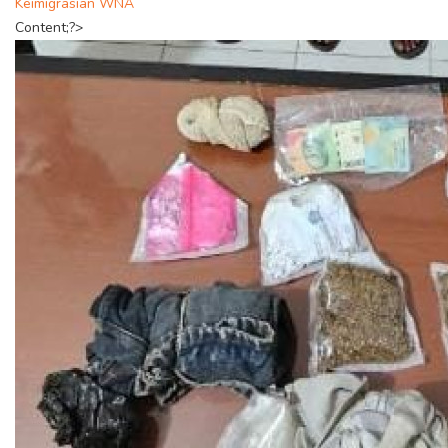
Keimigrasian WNA
Content;?>