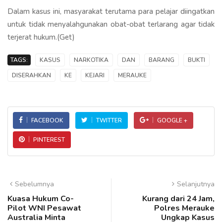
Dalam kasus ini, masyarakat terutama para pelajar diingatkan
untuk tidak menyalahgunakan obat-obat terlarang agar tidak
terjerat hukum.(Get)
TAGS:
KASUS
NARKOTIKA
DAN
BARANG
BUKTI
DISERAHKAN
KE
KEJARI
MERAUKE
FACEBOOK
TWITTER
GOOGLE +
PINTEREST
Sebelumnya
Selanjutnya
Kuasa Hukum Co-
Kurang dari 24 Jam,
Pilot WNI Pesawat
Polres Merauke
Australia Minta
Ungkap Kasus