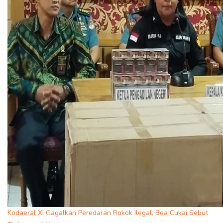
Kodaeral XI Gagalkan Peredaran Rokok Ilegal, Bea Cukai Sebut