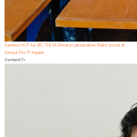
Sambut HUT ke-80, TNI JA Dimara Laksanakan Bakti Sosial di
Gereja Pos PI Agape
Content;?>