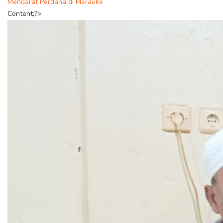
Mendarat Perdana di Merauke
Content;?>