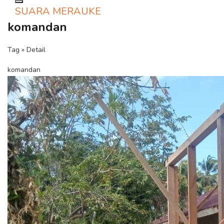
Toggle navigation
SUARA MERAUKE
komandan
Tag » Detail
komandan