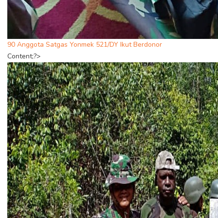
90 Anggota Satgas Yonmek 521/DY Ikut Berdonor
Content;?>