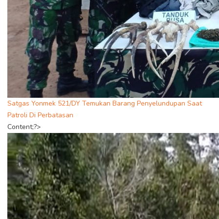
Satgas Yonmek 521/DY Temukan Barang Penyelundupan Saat
Patroli Di Perbatasan
Content;?>