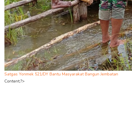
Satgas Yonmek 521/DY Bantu Masyarakat Bangun Jembatan
Content;?>