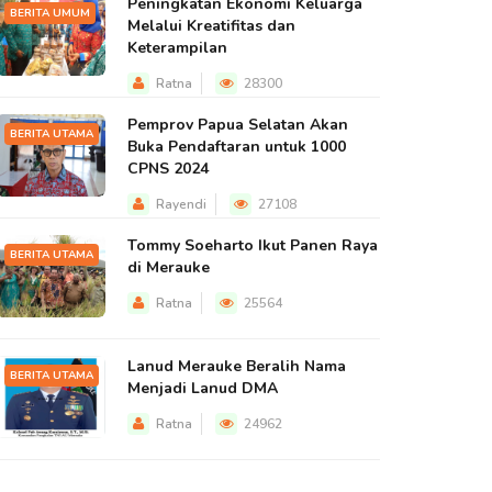
Peningkatan Ekonomi Keluarga
BERITA UMUM
Melalui Kreatifitas dan
Keterampilan
Ratna
28300
Pemprov Papua Selatan Akan
BERITA UTAMA
Buka Pendaftaran untuk 1000
CPNS 2024
Rayendi
27108
Tommy Soeharto Ikut Panen Raya
BERITA UTAMA
di Merauke
Ratna
25564
Lanud Merauke Beralih Nama
BERITA UTAMA
Menjadi Lanud DMA
Ratna
24962