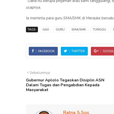
“Dana itu berupa pinjaman atau kami tanggulangi, ba
ucapnya.
Ia meminta para guru SMA/SMK di Merauke bersabar
TAGS:
GAJI
GURU
SMA/SMK
TUNGGU
FACEBOOK
TWITTER
GOOGL
Sebelumnya
Gubernur Aplolo Tegaskan Disiplin ASN
Dalam Tugas dan Pengabdian Kepada
Masyarakat
Ratna S.Sos