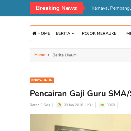
Breaking News
HOME
BERITA
POJOK MERAUKE
MI
Home
Berita Umum
BERITA UMUM
Pencairan Gaji Guru SMA
Ratna S.Sos
09 Jan 2018 11:31
3969