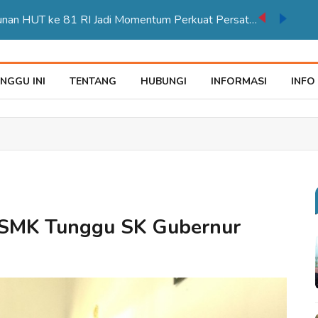
Karnaval Pembangunan HUT ke 81 RI Jadi Momentum Perkuat Persatuan di Merauke
NGGU INI
TENTANG
HUBUNGI
INFORMASI
INFO
/SMK Tunggu SK Gubernur