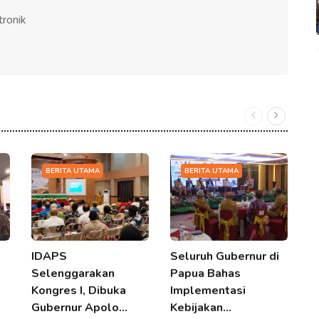
tronik
BERITA UTAMA
BERITA UTAMA
IDAPS
Seluruh Gubernur di
G
Selenggarakan
Papua Bahas
S
Kongres I, Dibuka
Implementasi
A
Gubernur Apolo…
Kebijakan…