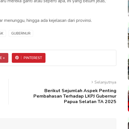
ru mereka ganti atau seperti apa, ini yang belum jelas,”
 menunggu, hingga ada kejelasan dari provinsi.
SK
GUBERNUR
E +
PINTEREST
Selanjutnya
Berikut Sejumlah Aspek Penting
Pembahasan Terhadap LKPJ Gubernur
Papua Selatan TA 2025