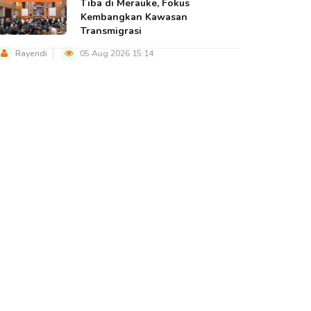
Tiba di Merauke, Fokus
Kembangkan Kawasan
Transmigrasi
Rayendi
05 Aug 2026 15:14
BERITA UTAMA
BERITA UTAMA
BERITA U