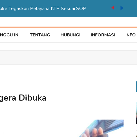
auke Tegaskan Pelayana KTP Sesuai SOP
NGGU INI
TENTANG
HUBUNGI
INFORMASI
INFO
gera Dibuka