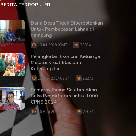
BERITA TERPOPULER
Dana Desa Tidak Diperbolehkan
Untuk Pembebasan Lahan di
Kampung
13 Jul 2018 09:47
28854
Peningkatan Ekonomi Keluarga
Melalui Kreatifitas dan
Keterampilan
13 Nov 2017 09:34
28273
Pemprov Papua Selatan Akan
Buka Pendaftaran untuk 1000
CPNS 2024
16 Aug 2024 20:09
27081