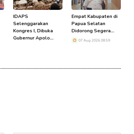
IDAPS
Empat Kabupaten di
P
Selenggarakan
Papua Selatan
D
Kongres I, Dibuka
Didorong Segera…
L
Gubernur Apolo…
07 Aug 2026 08:59
07 Aug 2026 08:59