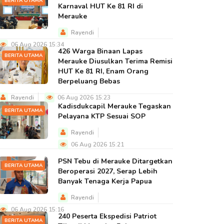
BERITA UTAMA
Karnaval HUT Ke 81 RI di
Merauke
Rayendi
06 Aug 2026 15:34
426 Warga Binaan Lapas
BERITA UTAMA
Merauke Diusulkan Terima Remisi
HUT Ke 81 RI, Enam Orang
Berpeluang Bebas
Rayendi
06 Aug 2026 15:23
Kadisdukcapil Merauke Tegaskan
BERITA UTAMA
Pelayana KTP Sesuai SOP
Rayendi
06 Aug 2026 15:21
PSN Tebu di Merauke Ditargetkan
BERITA UTAMA
Beroperasi 2027, Serap Lebih
Banyak Tenaga Kerja Papua
Rayendi
06 Aug 2026 15:16
240 Peserta Ekspedisi Patriot
BERITA UTAMA