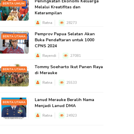
Peningkatan Ekonomi Keluarga
BERITA UMUM
Melalui Kreatifitas dan
Keterampilan
Ratna
28273
Pemprov Papua Selatan Akan
BERITA UTAMA
Buka Pendaftaran untuk 1000
CPNS 2024
Rayendi
27081
Tommy Soeharto Ikut Panen Raya
BERITA UTAMA
di Merauke
Ratna
25533
Lanud Merauke Beralih Nama
BERITA UTAMA
Menjadi Lanud DMA
Ratna
24923