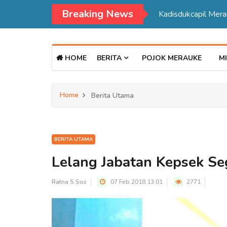
Breaking News
Kadisdukcapil Mer
HOME
BERITA
POJOK MERAUKE
MI
Home
Berita Utama
BERITA UTAMA
Lelang Jabatan Kepsek Se
Ratna S.Sos
07 Feb 2018 13:01
2771