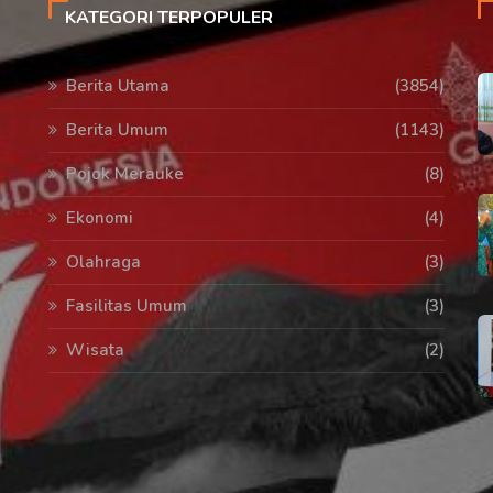
KATEGORI TERPOPULER
Berita Utama
(3854)
Berita Umum
(1143)
Pojok Merauke
(8)
Ekonomi
(4)
Olahraga
(3)
Fasilitas Umum
(3)
Wisata
(2)