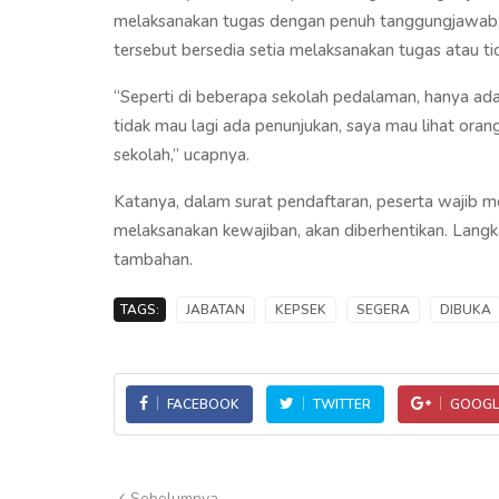
melaksanakan tugas dengan penuh tanggungjawab. J
tersebut bersedia setia melaksanakan tugas atau ti
“Seperti di beberapa sekolah pedalaman, hanya ad
tidak mau lagi ada penunjukan, saya mau lihat oran
sekolah,” ucapnya.
Katanya, dalam surat pendaftaran, peserta wajib me
melaksanakan kewajiban, akan diberhentikan. Langka
tambahan.
TAGS:
JABATAN
KEPSEK
SEGERA
DIBUKA
FACEBOOK
TWITTER
GOOGL
Sebelumnya