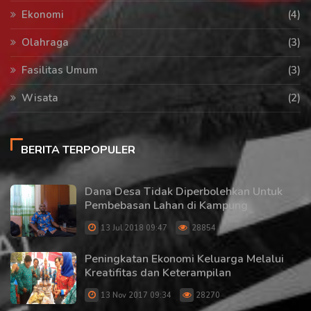
Ekonomi
(4)
Olahraga
(3)
Fasilitas Umum
(3)
Wisata
(2)
BERITA TERPOPULER
Dana Desa Tidak Diperbolehkan Untuk
Pembebasan Lahan di Kampung
13 Jul 2018 09:47
28854
Peningkatan Ekonomi Keluarga Melalui
Kreatifitas dan Keterampilan
13 Nov 2017 09:34
28270