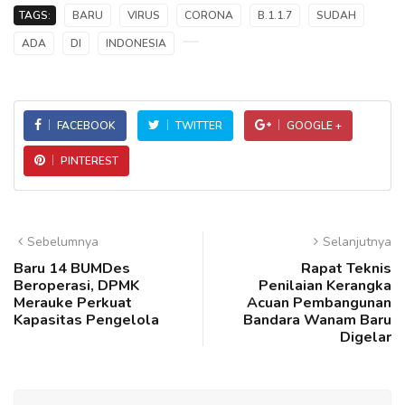
TAGS:
BARU
VIRUS
CORONA
B.1.1.7
SUDAH
ADA
DI
INDONESIA
FACEBOOK
TWITTER
GOOGLE +
PINTEREST
Sebelumnya
Selanjutnya
Baru 14 BUMDes
Rapat Teknis
Beroperasi, DPMK
Penilaian Kerangka
Merauke Perkuat
Acuan Pembangunan
Kapasitas Pengelola
Bandara Wanam Baru
Digelar