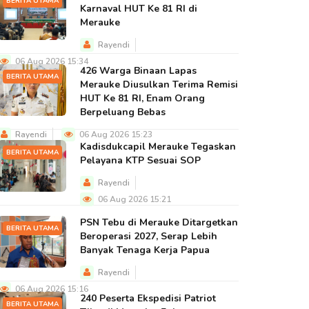
BERITA UTAMA
Karnaval HUT Ke 81 RI di
Merauke
Rayendi
06 Aug 2026 15:34
426 Warga Binaan Lapas
BERITA UTAMA
Merauke Diusulkan Terima Remisi
HUT Ke 81 RI, Enam Orang
Berpeluang Bebas
Rayendi
06 Aug 2026 15:23
Kadisdukcapil Merauke Tegaskan
BERITA UTAMA
Pelayana KTP Sesuai SOP
Rayendi
06 Aug 2026 15:21
PSN Tebu di Merauke Ditargetkan
BERITA UTAMA
Beroperasi 2027, Serap Lebih
Banyak Tenaga Kerja Papua
Rayendi
06 Aug 2026 15:16
240 Peserta Ekspedisi Patriot
BERITA UTAMA