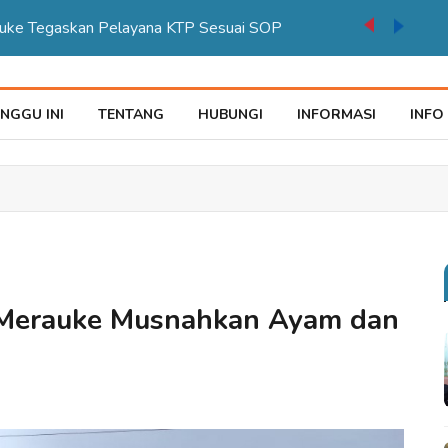
auke Tegaskan Pelayana KTP Sesuai SOP
NGGU INI
TENTANG
HUBUNGI
INFORMASI
INFO
n Merauke Musnahkan Ayam dan