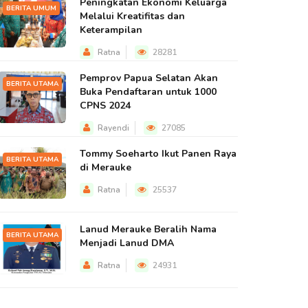
Peningkatan Ekonomi Keluarga
BERITA UMUM
Melalui Kreatifitas dan
Keterampilan
Ratna
28281
Pemprov Papua Selatan Akan
BERITA UTAMA
Buka Pendaftaran untuk 1000
CPNS 2024
Rayendi
27085
Tommy Soeharto Ikut Panen Raya
BERITA UTAMA
di Merauke
Ratna
25537
Lanud Merauke Beralih Nama
BERITA UTAMA
Menjadi Lanud DMA
Ratna
24931