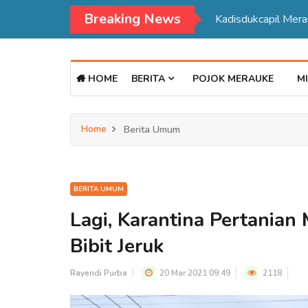
Breaking News
Kadisdukcapil Mer
HOME
BERITA
POJOK MERAUKE
MI
Home
Berita Umum
BERITA UMUM
Lagi, Karantina Pertania
Bibit Jeruk
Rayendi Purba
20 Mar 2021 09:49
2118