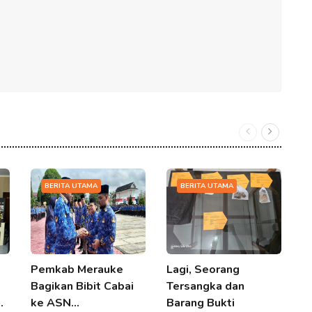
BERITA UTAMA
BERITA UTAMA
Pemkab Merauke
Lagi, Seorang
K
Bagikan Bibit Cabai
Tersangka dan
M
…
ke ASN…
Barang Bukti
B