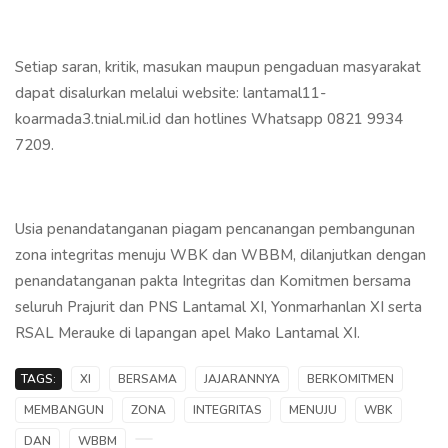
Setiap saran, kritik, masukan maupun pengaduan masyarakat
dapat disalurkan melalui website: lantamal11-
koarmada3.tnial.mil.id dan hotlines Whatsapp 0821 9934
7209.
Usia penandatanganan piagam pencanangan pembangunan
zona integritas menuju WBK dan WBBM, dilanjutkan dengan
penandatanganan pakta Integritas dan Komitmen bersama
seluruh Prajurit dan PNS Lantamal XI, Yonmarhanlan XI serta
RSAL Merauke di lapangan apel Mako Lantamal XI.
TAGS:
XI
BERSAMA
JAJARANNYA
BERKOMITMEN
MEMBANGUN
ZONA
INTEGRITAS
MENUJU
WBK
DAN
WBBM