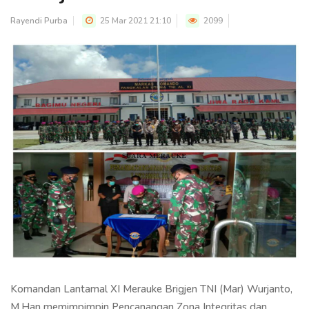
Rayendi Purba
25 Mar 2021 21:10
2099
Komandan Lantamal XI Merauke Brigjen TNI (Mar) Wurjanto,
M.Han memimpimpin Pencanangan Zona Integritas dan