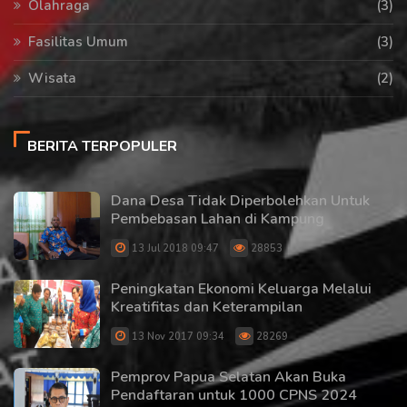
Olahraga
(3)
Fasilitas Umum
(3)
Wisata
(2)
BERITA TERPOPULER
Dana Desa Tidak Diperbolehkan Untuk
Pembebasan Lahan di Kampung
13 Jul 2018 09:47
28853
Peningkatan Ekonomi Keluarga Melalui
Kreatifitas dan Keterampilan
13 Nov 2017 09:34
28269
Pemprov Papua Selatan Akan Buka
Pendaftaran untuk 1000 CPNS 2024