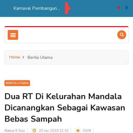
PT BIA Berpartisipasi Pembukaan Pameran HUT RI ke 81 di Distrik Ulilin
Home
Berita Utama
BERITA UTAMA
Dua RT Di Kelurahan Mandala
Dicanangkan Sebagai Kawasan
Bebas Sampah
Ratna S.Sos
25 Jan 2019 22:32
3038