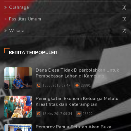
Olahraga
(3)
Fasilitas Umum
(3)
Wisata
(2)
BERITA TERPOPULER
Dana Desa Tidak Diperbolehkan Untuk
Pembebasan Lahan di Kampung
13 Jul 2018 09:47
28891
Peningkatan Ekonomi Keluarga Melalui
Kreatifitas dan Keterampilan
13 Nov 2017 09:34
28300
Pemprov Papua Selatan Akan Buka