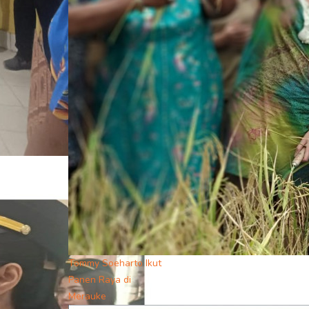
Tommy Soeharto Ikut
Panen Raya di
Merauke