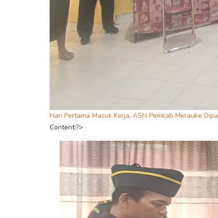
Hari Pertama Masuk Kerja, ASN Pemkab Merauke Dipa
Content;?>