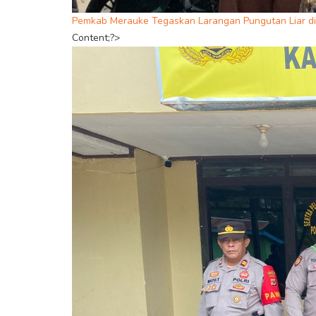
Pemkab Merauke Tegaskan Larangan Pungutan Liar di
Content;?>