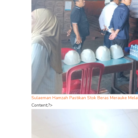
Sulaeman Hamzah Pastikan Stok Beras Merauke Mela
Content;?>