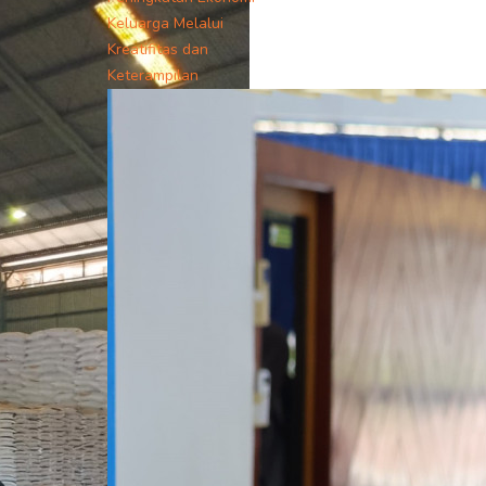
Keluarga Melalui
Kreatifitas dan
Keterampilan