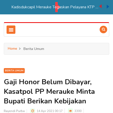
Kadisdukcapil Merauke Tegaskan Pelayana KTP Sesuai SOP
Home
Berita Umum
BERITA UMUM
Gaji Honor Belum Dibayar,
Kasatpol PP Merauke Minta
Bupati Berikan Kebijakan
Rayendi Purba
14 Apr 2021 00:17
3300