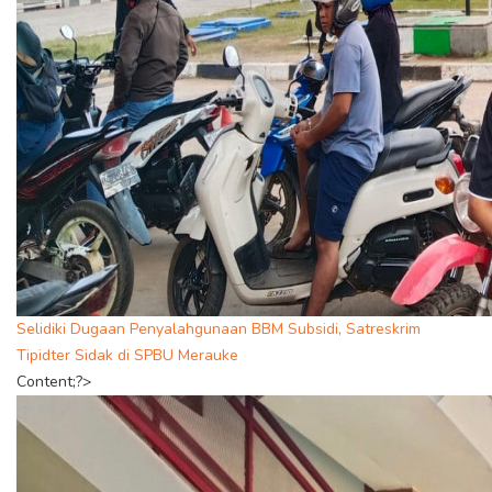
Selidiki Dugaan Penyalahgunaan BBM Subsidi, Satreskrim
Tipidter Sidak di SPBU Merauke
Content;?>