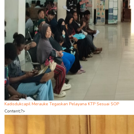
Kadisdukcapil Merauke Tegaskan Pelayana KTP Sesuai SOP
Content;?>