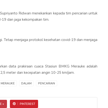
 Supriyanto Ridwan menekankan kepada tim pencarian untuk
d-19 dan jaga kekompakan tim.
gi. Tetap menjaga protokol kesehatan covid-19 dan menjaga
sarkan data prakiraan cuaca Stasiun BMKG Merauke adalah
d 2,5 meter dan kecepatan angin 10-25 km/jam.
MERAUKE
DALAM
PENCARIAN
E +
PINTEREST