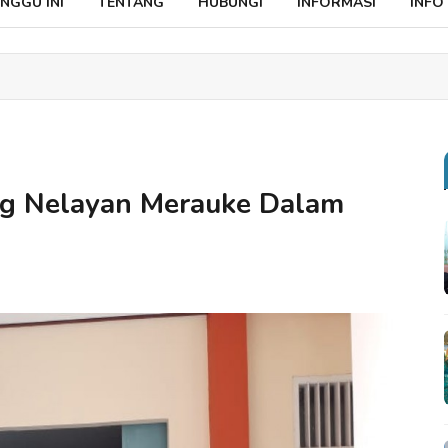
NGGU INI
TENTANG
HUBUNGI
INFORMASI
INFO
rng Nelayan Merauke Dalam