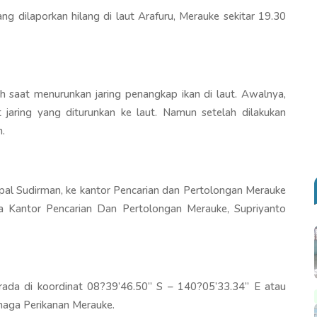
 dilaporkan hilang di laut Arafuru, Merauke sekitar 19.30
tuh saat menurunkan jaring penangkap ikan di laut. Awalnya,
 jaring yang diturunkan ke laut. Namun setelah dilakukan
n.
kapal Sudirman, ke kantor Pencarian dan Pertolongan Merauke
la Kantor Pencarian Dan Pertolongan Merauke, Supriyanto
erada di koordinat 08?39’46.50’’ S – 140?05’33.34’’ E atau
rmaga Perikanan Merauke.