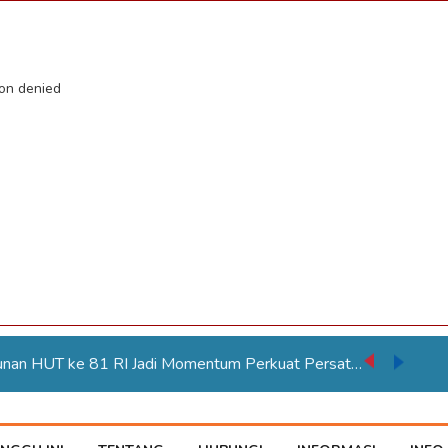
ion denied
Karnaval Pembangunan HUT ke 81 RI Jadi Momentum Perkuat Persatuan di Merauke