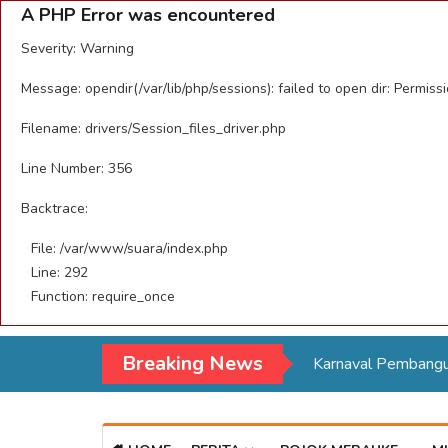
A PHP Error was encountered
Severity: Warning
Message: opendir(/var/lib/php/sessions): failed to open dir: Permiss
Filename: drivers/Session_files_driver.php
Line Number: 356
Backtrace:
File: /var/www/suara/index.php
Line: 292
Function: require_once
Breaking News