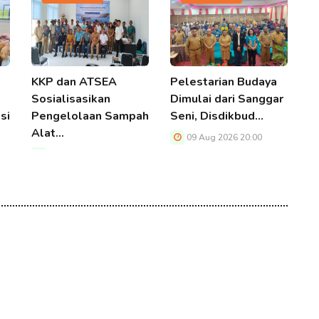
KKP dan ATSEA
Pelestarian Budaya
G
Sosialisasikan
Dimulai dari Sanggar
T
si
Pengelolaan Sampah
Seni, Disdikbud…
A
Alat…
09 Aug 2026 20:00
09 Aug 2026 20:00