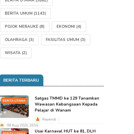
BERITA UTAMA
(3862)
BERITA UMUM
(1143)
POJOK MERAUKE
(8)
EKONOMI
(4)
OLAHRAGA
(3)
FASILITAS UMUM
(3)
WISATA
(2)
BERITA TERBARU
Satgas TMMD ke 129 Tanamkan
BERITA UTAMA
Wawasan Kebangsaan Kepada
Pelajar di Wanam
Rayendi
08 Aug 2026 18:56
Usai Karnaval HUT ke 81, DLH
BERITA UTAMA