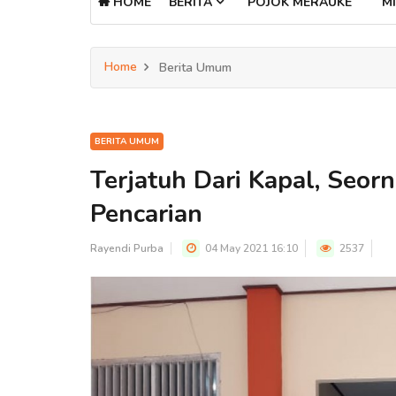
HOME
BERITA
POJOK MERAUKE
MI
Home
Berita Umum
BERITA UMUM
Terjatuh Dari Kapal, Seo
Pencarian
Rayendi Purba
04 May 2021 16:10
2537