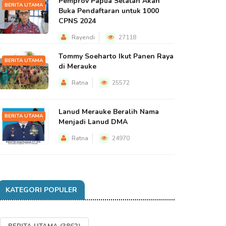
Pemprov Papua Selatan Akan
BERITA UTAMA
Buka Pendaftaran untuk 1000
CPNS 2024
Rayendi
27118
Tommy Soeharto Ikut Panen Raya
BERITA UTAMA
di Merauke
Ratna
25572
Lanud Merauke Beralih Nama
BERITA UTAMA
Menjadi Lanud DMA
Ratna
24970
KATEGORI POPULER