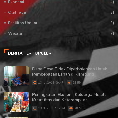
Ekonomi
(4)
Olahraga
(3)
Fasilitas Umum
(3)
Wisata
(2)
BERITA TERPOPULER
Dana Desa Tidak Diperbolehkan Untuk
Pembebasan Lahan di Kampung
13 Jul 2018 09:47
28854
Peningkatan Ekonomi Keluarga Melalui
Kreatifitas dan Keterampilan
13 Nov 2017 09:34
28270