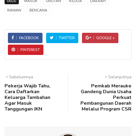
TAGS:
MASUK
URUTAN
KEDUA
DAERAH
RAWAN
BENCANA
FACEBOOK
TWITTER
GOOGLE +
PINTEREST
Sebelumnya
Selanjutnya
Pekerja Wajib Tahu,
Pemkab Merauke
Cara Daftarkan
Gandeng Dunia Usaha
Keluarga Tambahan
Perkuat
Agar Masuk
Pembangunan Daerah
Tanggungan JKN
Melalui Program CSR