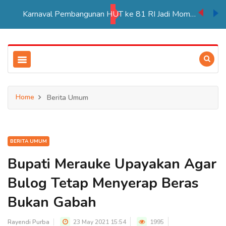
Karnaval Pembangunan HUT ke 81 RI Jadi Momentum Perkuat Persatuan di Merauke
Home
Berita Umum
BERITA UMUM
Bupati Merauke Upayakan Agar
Bulog Tetap Menyerap Beras
Bukan Gabah
Rayendi Purba
23 May 2021 15:54
1995