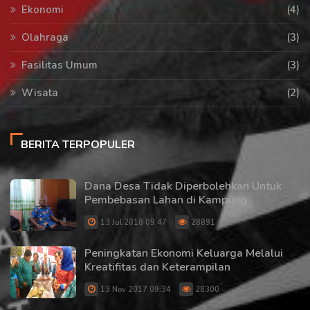
Ekonomi
(4)
Olahraga
(3)
Fasilitas Umum
(3)
Wisata
(2)
BERITA TERPOPULER
Dana Desa Tidak Diperbolehkan Untuk
Pembebasan Lahan di Kampung
13 Jul 2018 09:47
28891
Peningkatan Ekonomi Keluarga Melalui
Kreatifitas dan Keterampilan
13 Nov 2017 09:34
28300