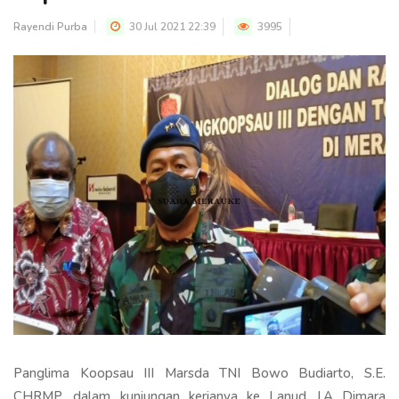
Rayendi Purba
30 Jul 2021 22:39
3995
Panglima Koopsau III Marsda TNI Bowo Budiarto, S.E.
CHRMP. dalam kunjungan kerjanya ke Lanud J.A Dimara