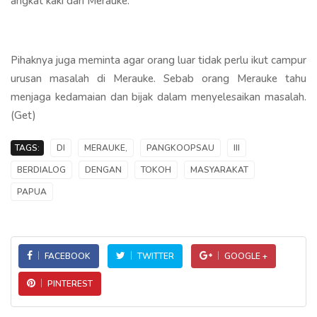
angkat kaki dari Merauke.
Pihaknya juga meminta agar orang luar tidak perlu ikut campur
urusan masalah di Merauke. Sebab orang Merauke tahu
menjaga kedamaian dan bijak dalam menyelesaikan masalah.
(Get)
TAGS:
DI
MERAUKE,
PANGKOOPSAU
III
BERDIALOG
DENGAN
TOKOH
MASYARAKAT
PAPUA
FACEBOOK
TWITTER
GOOGLE +
PINTEREST