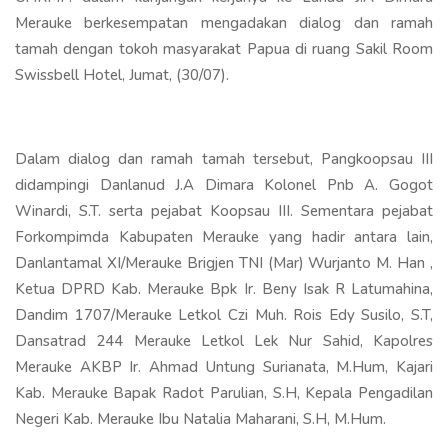
Merauke berkesempatan mengadakan dialog dan ramah
tamah dengan tokoh masyarakat Papua di ruang Sakil Room
Swissbell Hotel, Jumat, (30/07).
Dalam dialog dan ramah tamah tersebut, Pangkoopsau III
didampingi Danlanud J.A Dimara Kolonel Pnb A. Gogot
Winardi, S.T. serta pejabat Koopsau III. Sementara pejabat
Forkompimda Kabupaten Merauke yang hadir antara lain,
Danlantamal XI/Merauke Brigjen TNI (Mar) Wurjanto M. Han ,
Ketua DPRD Kab. Merauke Bpk Ir. Beny Isak R Latumahina,
Dandim 1707/Merauke Letkol Czi Muh. Rois Edy Susilo, S.T,
Dansatrad 244 Merauke Letkol Lek Nur Sahid, Kapolres
Merauke AKBP Ir. Ahmad Untung Surianata, M.Hum, Kajari
Kab. Merauke Bapak Radot Parulian, S.H, Kepala Pengadilan
Negeri Kab. Merauke Ibu Natalia Maharani, S.H, M.Hum.