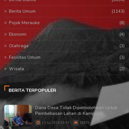
Berita Umum
(1143)
Pojok Merauke
(8)
Ekonomi
(4)
Olahraga
(3)
Fasilitas Umum
(3)
Wisata
(2)
BERITA TERPOPULER
Dana Desa Tidak Diperbolehkan Untuk
Pembebasan Lahan di Kampung
13 Jul 2018 09:47
28876