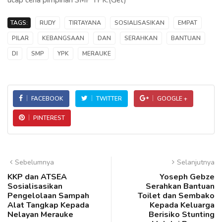
TAGS:
RUDY
TIRTAYANA
SOSIALISASIKAN
EMPAT
PILAR
KEBANGSAAN
DAN
SERAHKAN
BANTUAN
DI
SMP
YPK
MERAUKE
FACEBOOK
TWITTER
GOOGLE +
PINTEREST
Sebelumnya
Selanjutnya
KKP dan ATSEA
Yoseph Gebze
Sosialisasikan
Serahkan Bantuan
Pengelolaan Sampah
Toilet dan Sembako
Alat Tangkap Kepada
Kepada Keluarga
Nelayan Merauke
Berisiko Stunting