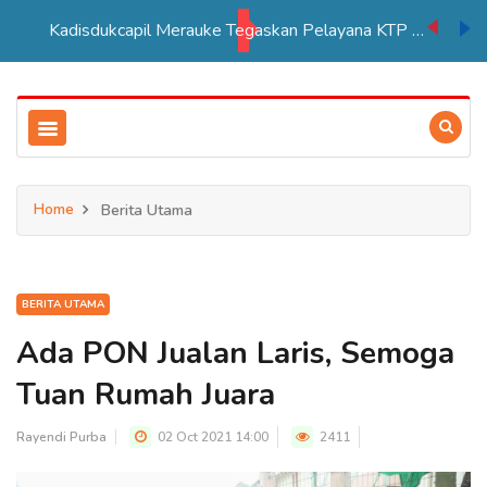
Kadisdukcapil Merauke Tegaskan Pelayana KTP Sesuai SOP
Home
Berita Utama
BERITA UTAMA
Ada PON Jualan Laris, Semoga
Tuan Rumah Juara
Rayendi Purba
02 Oct 2021 14:00
2411