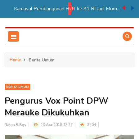
Karnaval Pembangunan HUT ke 81 RI Jadi Momentum Perkuat Persatuan di Merauke
Home
Berita Umum
BERITA UMUM
Pengurus Vox Point DPW
Merauke Dikukuhkan
Ratna S.Sos
10 Apr 2018 12:27
3404