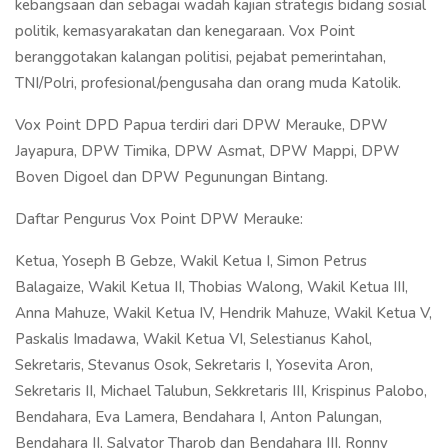
kebangsaan dan sebagai wadah kajian strategis bidang sosial
politik, kemasyarakatan dan kenegaraan. Vox Point
beranggotakan kalangan politisi, pejabat pemerintahan,
TNI/Polri, profesional/pengusaha dan orang muda Katolik.
Vox Point DPD Papua terdiri dari DPW Merauke, DPW
Jayapura, DPW Timika, DPW Asmat, DPW Mappi, DPW
Boven Digoel dan DPW Pegunungan Bintang.
Daftar Pengurus Vox Point DPW Merauke:
Ketua, Yoseph B Gebze, Wakil Ketua I, Simon Petrus
Balagaize, Wakil Ketua II, Thobias Walong, Wakil Ketua III,
Anna Mahuze, Wakil Ketua IV, Hendrik Mahuze, Wakil Ketua V,
Paskalis Imadawa, Wakil Ketua VI, Selestianus Kahol,
Sekretaris, Stevanus Osok, Sekretaris I, Yosevita Aron,
Sekretaris II, Michael Talubun, Sekkretaris III, Krispinus Palobo,
Bendahara, Eva Lamera, Bendahara I, Anton Palungan,
Bendahara II, Salvator Tharob dan Bendahara III, Ronny