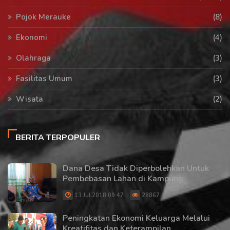
Pojok Merauke
(8)
Ekonomi
(4)
Olahraga
(3)
Fasilitas Umum
(3)
Wisata
(2)
BERITA TERPOPULER
Dana Desa Tidak Diperbolehkan Untuk
Pembebasan Lahan di Kampung
13 Jul 2018 09:47
28867
Peningkatan Ekonomi Keluarga Melalui
Kreatifitas dan Keterampilan