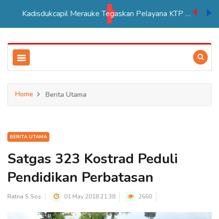
Kadisdukcapil Merauke Tegaskan Pelayana KTP Sesuai SOP
Home
Berita Utama
BERITA UTAMA
Satgas 323 Kostrad Peduli
Pendidikan Perbatasan
Ratna S.Sos
01 May 2018 21:38
2660